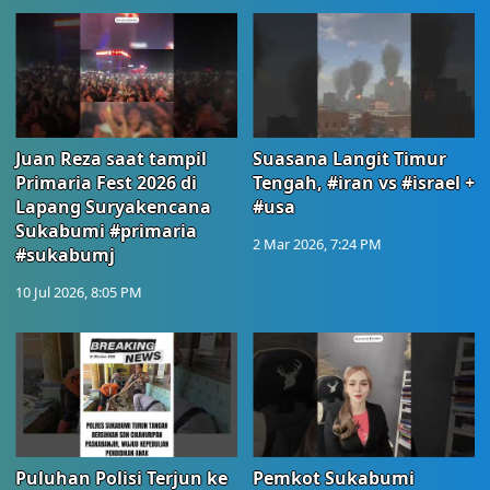
Juan Reza saat tampil
Suasana Langit Timur
Primaria Fest 2026 di
Tengah, #iran vs #israel +
Lapang Suryakencana
#usa
Sukabumi #primaria
2 Mar 2026, 7:24 PM
#sukabumj
10 Jul 2026, 8:05 PM
Puluhan Polisi Terjun ke
Pemkot Sukabumi