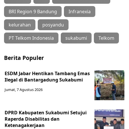
BRI Region 9 Bandung
Infranexia
kelurahan
posyandu
PT Telkom Indonesia
sukabumi
Telkom
Berita Populer
ESDM Jabar Hentikan Tambang Emas
Ilegal di Bantargadung Sukabumi
Jumat, 7 Agustus 2026
DPRD Kabupaten Sukabumi Setujui
Raperda Disabilitas dan
Ketenagakerjaan