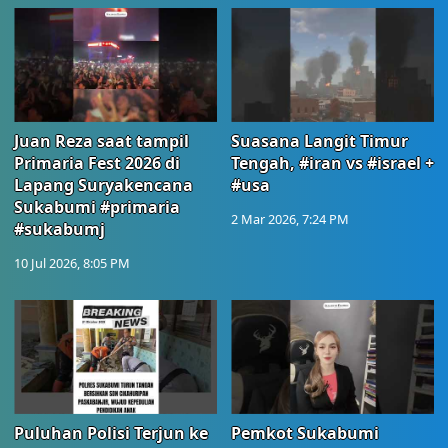
Juan Reza saat tampil
Suasana Langit Timur
Primaria Fest 2026 di
Tengah, #iran vs #israel +
Lapang Suryakencana
#usa
Sukabumi #primaria
2 Mar 2026, 7:24 PM
#sukabumj
10 Jul 2026, 8:05 PM
Puluhan Polisi Terjun ke
Pemkot Sukabumi