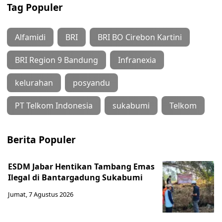
Tag Populer
Alfamidi
BRI
BRI BO Cirebon Kartini
BRI Region 9 Bandung
Infranexia
kelurahan
posyandu
PT Telkom Indonesia
sukabumi
Telkom
Berita Populer
ESDM Jabar Hentikan Tambang Emas
Ilegal di Bantargadung Sukabumi
Jumat, 7 Agustus 2026