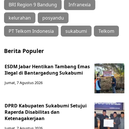
BRI Region 9 Bandung
Infranexia
kelurahan
posyandu
PT Telkom Indonesia
sukabumi
Telkom
Berita Populer
ESDM Jabar Hentikan Tambang Emas
Ilegal di Bantargadung Sukabumi
Jumat, 7 Agustus 2026
DPRD Kabupaten Sukabumi Setujui
Raperda Disabilitas dan
Ketenagakerjaan
Jumat, 7 Agustus 2026