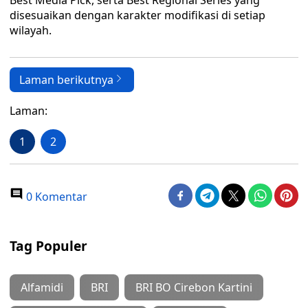
Best Media Pick, serta Best Regional Series yang
disesuaikan dengan karakter modifikasi di setiap
wilayah.
Laman berikutnya
Laman:
1
2
0 Komentar
Tag Populer
Alfamidi
BRI
BRI BO Cirebon Kartini