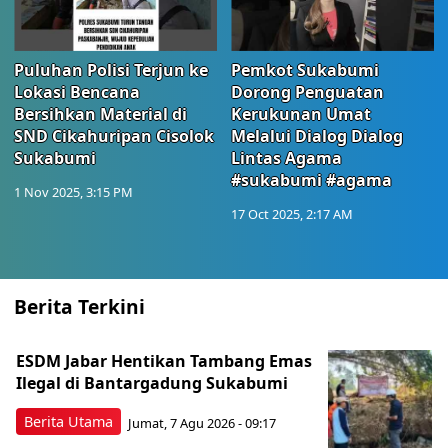
Puluhan Polisi Terjun ke
Pemkot Sukabumi
Lokasi Bencana
Dorong Penguatan
Bersihkan Material di
Kerukunan Umat
SND Cikahuripan Cisolok
Melalui Dialog Dialog
Sukabumi
Lintas Agama
#sukabumi #agama
1 Nov 2025, 3:15 PM
17 Oct 2025, 2:17 AM
Berita Terkini
ESDM Jabar Hentikan Tambang Emas
Ilegal di Bantargadung Sukabumi
Berita Utama
Jumat, 7 Agu 2026 - 09:17