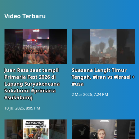
Video Terbaru
Juan Reza saat tampil
Suasana Langit Timur
Primaria Fest 2026 di
Tengah, #iran vs #israel +
Lapang Suryakencana
#usa
Sukabumi #primaria
2 Mar 2026, 7:24 PM
#sukabumj
10 Jul 2026, 8:05 PM