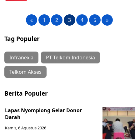
«
1
2
3
4
5
»
Tag Populer
Infranexia
PT Telkom Indonesia
Telkom Akses
Berita Populer
Lapas Nyomplong Gelar Donor
Darah
Kamis, 6 Agustus 2026