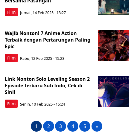
Bersama Pasangan
Film
Jumat, 14 Feb 2025 - 13:27
Wajib Nonton! 7 Anime Action
Terbaik dengan Pertarungan Paling
Epic
Film
Rabu, 12 Feb 2025 - 15:23
Link Nonton Solo Leveling Season 2
Episode Terbaru Sub Indo, Cek di
Sini!
Film
Senin, 10 Feb 2025 - 15:24
1
2
3
4
5
»