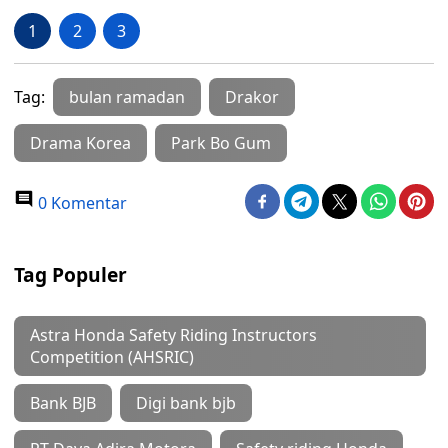
1
2
3
Tag:
bulan ramadan
Drakor
Drama Korea
Park Bo Gum
0 Komentar
Tag Populer
Astra Honda Safety Riding Instructors
Competition (AHSRIC)
Bank BJB
Digi bank bjb