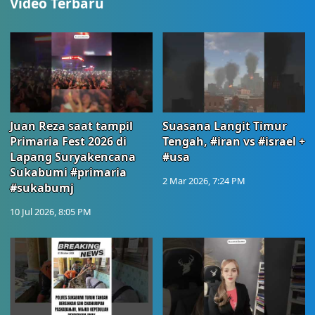
Video Terbaru
Juan Reza saat tampil
Suasana Langit Timur
Primaria Fest 2026 di
Tengah, #iran vs #israel +
Lapang Suryakencana
#usa
Sukabumi #primaria
2 Mar 2026, 7:24 PM
#sukabumj
10 Jul 2026, 8:05 PM