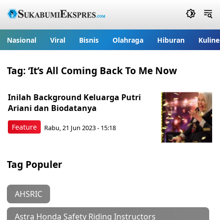
Nasional
Viral
Bisnis
Olahraga
Hiburan
Kuline
Tag:
‘It’s All Coming Back To Me Now
Inilah Background Keluarga Putri
Ariani dan Biodatanya
Feature
Rabu, 21 Jun 2023 - 15:18
Tag Populer
AHSRIC
Astra Honda Safety Riding Instructors