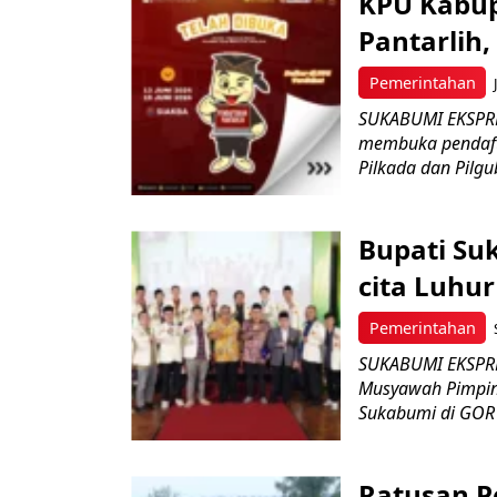
KPU Kabup
Pantarlih
Pemerintahan
SUKABUMI EKSPRE
membuka pendafta
Pilkada dan Pilgub
Bupati Su
cita Luh
Pemerintahan
SUKABUMI EKSPRE
Musyawah Pimpi
Sukabumi di GOR P
Ratusan P