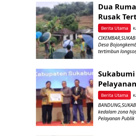
Dua Ruma
Rusak Ter
Berita Utama
K
CIKEMBAR,SUKABU
Desa Bojongkemba
tertimbun longsor,
Sukabumi R
Pelayanan
Berita Utama
K
BANDUNG,SUKABU
kedalam zona hija
Pelayanan Publik 