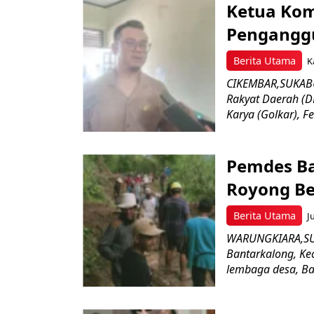
Ketua Komi
Penganggu
Berita Utama
K
CIKEMBAR,SUKABU
Rakyat Daerah (D
Karya (Golkar), Fe
Pemdes Ba
Royong Be
Berita Utama
J
WARUNGKIARA,SU
Bantarkalong, K
lembaga desa, Ba