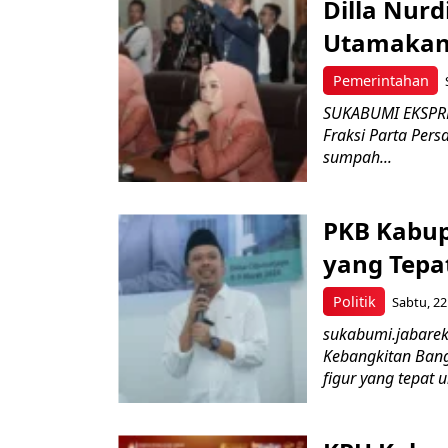
Dilla Nur
Utamakan 
Pemerintahan
SUKABUMI EKSPRE
Fraksi Parta Per
sumpah...
PKB Kabup
yang Tepa
Politik
Sabtu, 22
sukabumi.jabarek
Kebangkitan Bang
figur yang tepat 