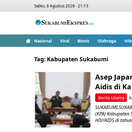
Sabtu, 8 Agustus 2026 - 21:13
Nasional
Viral
Bisnis
Olahraga
Hib
Tag:
Kabupaten Sukabumi
Asep Japa
Aidis di 
Berita Utama
R
SUKABUMI,SUKABU
(KPA) Kabupaten
HIV/AIDS di tahun