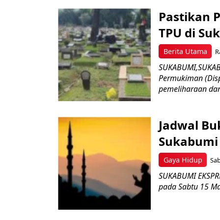
Pastikan 
TPU di Su
Berita Utama
R
SUKABUMI,SUKAB
Permukiman (Dis
pemeliharaan da
Jadwal Bu
Sukabumi 
Gaya Hidup
Sab
SUKABUMI EKSPRE
pada Sabtu 15 Ma