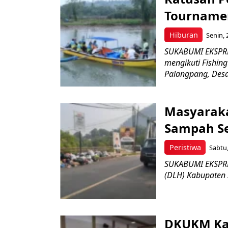
Tournamen
Hiburan
Senin, 
SUKABUMI EKSPRE
mengikuti Fishin
Palangpang, Desa 
Masyaraka
Sampah S
Peristiwa
Sabtu,
SUKABUMI EKSPRES
(DLH) Kabupaten 
DKUKM Ka