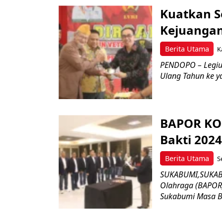
Kuatkan S
Kejuanga
Berita Utama
K
PENDOPO – Legiun
Ulang Tahun ke y
BAPOR KO
Bakti 202
Berita Utama
S
SUKABUMI,SUKAB
Olahraga (BAPOR)
Sukabumi Masa Ba