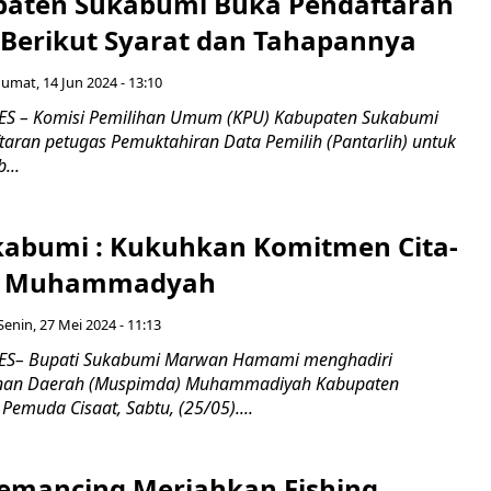
aten Sukabumi Buka Pendaftaran
, Berikut Syarat dan Tahapannya
Jumat, 14 Jun 2024 - 13:10
S – Komisi Pemilihan Umum (KPU) Kabupaten Sukabumi
ran petugas Pemuktahiran Data Pemilih (Pantarlih) untuk
...
kabumi : Kukuhkan Komitmen Cita-
ur Muhammadyah
Senin, 27 Mei 2024 - 11:13
S– Bupati Sukabumi Marwan Hamami menghadiri
nan Daerah (Muspimda) Muhammadiyah Kabupaten
emuda Cisaat, Sabtu, (25/05)....
emancing Meriahkan Fishing