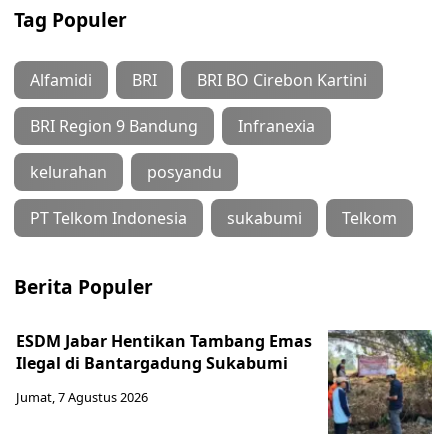
Tag Populer
Alfamidi
BRI
BRI BO Cirebon Kartini
BRI Region 9 Bandung
Infranexia
kelurahan
posyandu
PT Telkom Indonesia
sukabumi
Telkom
Berita Populer
ESDM Jabar Hentikan Tambang Emas
Ilegal di Bantargadung Sukabumi
Jumat, 7 Agustus 2026