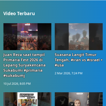
Video Terbaru
Juan Reza saat tampil
Suasana Langit Timur
Primaria Fest 2026 di
Tengah, #iran vs #israel +
Lapang Suryakencana
#usa
Sukabumi #primaria
2 Mar 2026, 7:24 PM
#sukabumj
10 Jul 2026, 8:05 PM