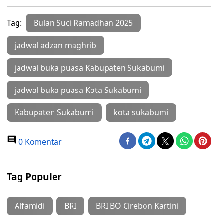
Tag:
Bulan Suci Ramadhan 2025
jadwal adzan maghrib
jadwal buka puasa Kabupaten Sukabumi
jadwal buka puasa Kota Sukabumi
Kabupaten Sukabumi
kota sukabumi
0 Komentar
Tag Populer
Alfamidi
BRI
BRI BO Cirebon Kartini