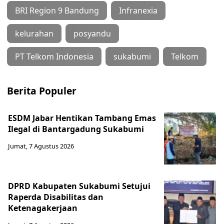
BRI Region 9 Bandung
Infranexia
kelurahan
posyandu
PT Telkom Indonesia
sukabumi
Telkom
Berita Populer
ESDM Jabar Hentikan Tambang Emas
Ilegal di Bantargadung Sukabumi
Jumat, 7 Agustus 2026
DPRD Kabupaten Sukabumi Setujui
Raperda Disabilitas dan
Ketenagakerjaan