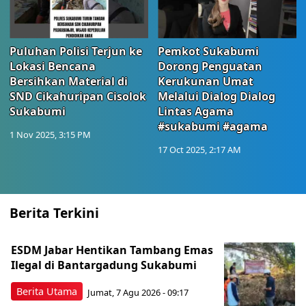
Puluhan Polisi Terjun ke
Pemkot Sukabumi
Lokasi Bencana
Dorong Penguatan
Bersihkan Material di
Kerukunan Umat
SND Cikahuripan Cisolok
Melalui Dialog Dialog
Sukabumi
Lintas Agama
#sukabumi #agama
1 Nov 2025, 3:15 PM
17 Oct 2025, 2:17 AM
Berita Terkini
ESDM Jabar Hentikan Tambang Emas
Ilegal di Bantargadung Sukabumi
Berita Utama
Jumat, 7 Agu 2026 - 09:17