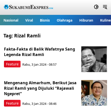
Nasional
Viral
Bisnis
Olahraga
Hiburan
Kuline
Tag:
Rizal Ramli
Fakta-Fakta di Balik Wafatnya Sang
Legenda Rizal Ramli
Feature
Rabu, 3 Jan 2024 - 08:57
Mengenang Almarhum, Berikut Jasa
Rizal Ramli yang Dijuluki “Rajawali
Ngepret”
Feature
Rabu, 3 Jan 2024 - 08:46