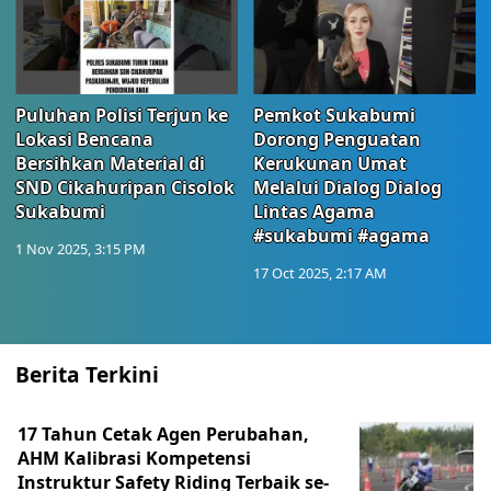
Puluhan Polisi Terjun ke
Pemkot Sukabumi
Lokasi Bencana
Dorong Penguatan
Bersihkan Material di
Kerukunan Umat
SND Cikahuripan Cisolok
Melalui Dialog Dialog
Sukabumi
Lintas Agama
#sukabumi #agama
1 Nov 2025, 3:15 PM
17 Oct 2025, 2:17 AM
Berita Terkini
17 Tahun Cetak Agen Perubahan,
AHM Kalibrasi Kompetensi
Instruktur Safety Riding Terbaik se-