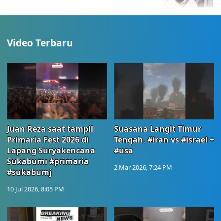
Video Terbaru
Juan Reza saat tampil
Suasana Langit Timur
Primaria Fest 2026 di
Tengah, #iran vs #israel +
Lapang Suryakencana
#usa
Sukabumi #primaria
2 Mar 2026, 7:24 PM
#sukabumj
10 Jul 2026, 8:05 PM