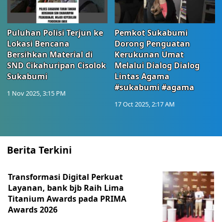
Puluhan Polisi Terjun ke
Pemkot Sukabumi
Lokasi Bencana
Dorong Penguatan
Bersihkan Material di
Kerukunan Umat
SND Cikahuripan Cisolok
Melalui Dialog Dialog
Sukabumi
Lintas Agama
#sukabumi #agama
1 Nov 2025, 3:15 PM
17 Oct 2025, 2:17 AM
Berita Terkini
Transformasi Digital Perkuat
Layanan, bank bjb Raih Lima
Titanium Awards pada PRIMA
Awards 2026