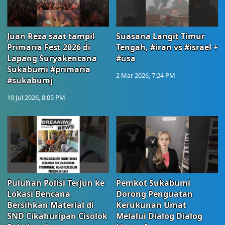
Juan Reza saat tampil
Suasana Langit Timur
Primaria Fest 2026 di
Tengah, #iran vs #israel +
Lapang Suryakencana
#usa
Sukabumi #primaria
2 Mar 2026, 7:24 PM
#sukabumj
10 Jul 2026, 8:05 PM
Puluhan Polisi Terjun ke
Pemkot Sukabumi
Lokasi Bencana
Dorong Penguatan
Bersihkan Material di
Kerukunan Umat
SND Cikahuripan Cisolok
Melalui Dialog Dialog