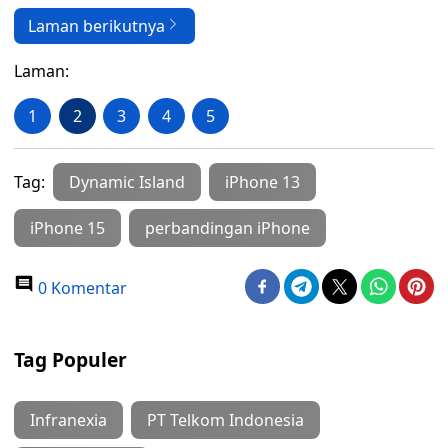
Laman berikutnya
Laman:
1
2
3
4
5
Tag:
Dynamic Island
iPhone 13
iPhone 15
perbandingan iPhone
0 Komentar
Tag Populer
Infranexia
PT Telkom Indonesia