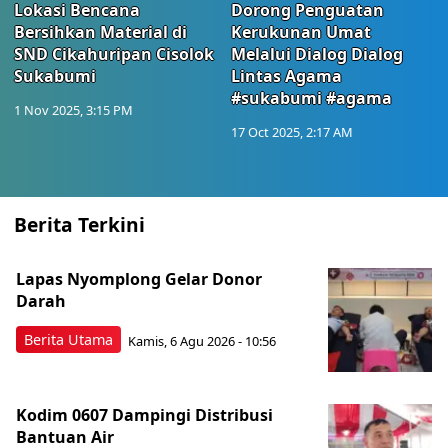
Lokasi Bencana
Dorong Penguatan
Bersihkan Material di
Kerukunan Umat
SND Cikahuripan Cisolok
Melalui Dialog Dialog
Sukabumi
Lintas Agama
#sukabumi #agama
1 Nov 2025, 3:15 PM
17 Oct 2025, 2:17 AM
Berita Terkini
Lapas Nyomplong Gelar Donor
Darah
Berita Utama
Kamis, 6 Agu 2026 - 10:56
Kodim 0607 Dampingi Distribusi
Bantuan Air