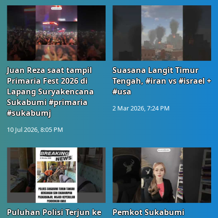
Juan Reza saat tampil
Suasana Langit Timur
Primaria Fest 2026 di
Tengah, #iran vs #israel +
Lapang Suryakencana
#usa
Sukabumi #primaria
2 Mar 2026, 7:24 PM
#sukabumj
10 Jul 2026, 8:05 PM
Puluhan Polisi Terjun ke
Pemkot Sukabumi