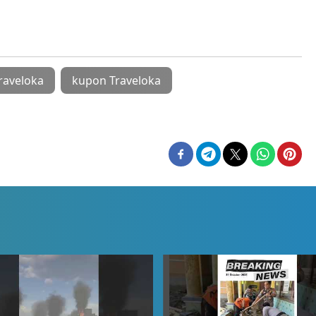
raveloka
kupon Traveloka