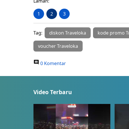
Laman:
1
2
3
Tag:
diskon Traveloka
kode promo T
voucher Traveloka
0 Komentar
Video Terbaru