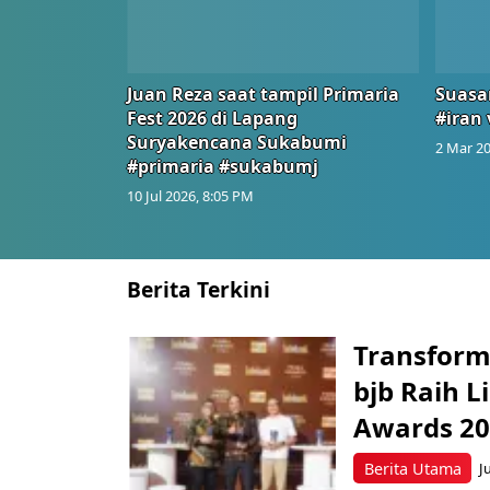
Juan Reza saat tampil Primaria
Suasa
Fest 2026 di Lapang
#iran 
Suryakencana Sukabumi
2 Mar 20
#primaria #sukabumj
10 Jul 2026, 8:05 PM
Berita Terkini
Transform
bjb Raih 
Awards 2
Berita Utama
J