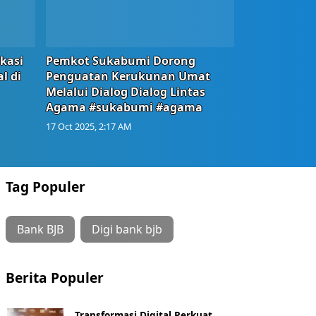
okasi
Pemkot Sukabumi Dorong
l di
Penguatan Kerukunan Umat
Melalui Dialog Dialog Lintas
Agama #sukabumi #agama
17 Oct 2025, 2:17 AM
Tag Populer
Bank BJB
Digi bank bjb
Berita Populer
Transformasi Digital Perkuat