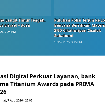
na Langit Timur Tengah,
Puluhan Polisi Terjun ke L
vs #israel + #usa
Bencana Bersihkan Materia
SND Cikahuripan Cisolok
26, 7:24 PM
Sukabumi
1 Nov 2025, 3:15 PM
asi Digital Perkuat Layanan, bank
Lima Titanium Awards pada PRIMA
026
umat, 7 Agu 2026 - 22:02