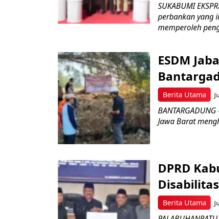
SUKABUMI EKSPRE
perbankan yang i
memperoleh peng
ESDM Jaba
Bantarga
Berita Utama
J
BANTARGADUNG – D
Jawa Barat menghe
DPRD Kabu
Disabilit
Berita Utama
J
PALABUHANRATU –