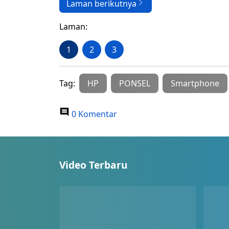
Laman berikutnya
Laman:
1
2
3
Tag:
HP
PONSEL
Smartphone
0 Komentar
Video Terbaru