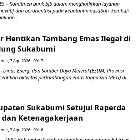
S – Komitmen bank bjb dalam menghadirkan layanan
novatif dan berorientasi pada kebutuhan nasabah, kembali
akuan...
r Hentikan Tambang Emas Ilegal di
dung Sukabumi
umat, 7 Agu 2026 - 09:17
inas Energi dan Sumber Daya Mineral (ESDM) Provinsi
ntikan aktivitas pertambangan emas tanpa izin (PETI) di...
paten Sukabumi Setujui Raperda
as dan Ketenagakerjaan
umat, 7 Agu 2026 - 09:16
 DPRD Kabupaten Sukabumi kembali mendorong lahirnya