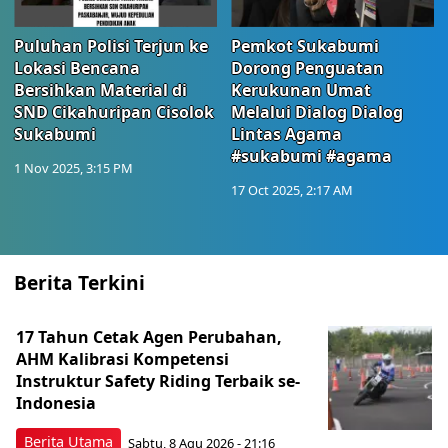
Puluhan Polisi Terjun ke
Pemkot Sukabumi
Lokasi Bencana
Dorong Penguatan
Bersihkan Material di
Kerukunan Umat
SND Cikahuripan Cisolok
Melalui Dialog Dialog
Sukabumi
Lintas Agama
#sukabumi #agama
1 Nov 2025, 3:15 PM
17 Oct 2025, 2:17 AM
Berita Terkini
17 Tahun Cetak Agen Perubahan,
AHM Kalibrasi Kompetensi
Instruktur Safety Riding Terbaik se-
Indonesia
Berita Utama
Sabtu, 8 Agu 2026 - 21:16