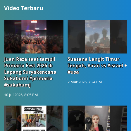
Video Terbaru
Juan Reza saat tampil
Suasana Langit Timur
Primaria Fest 2026 di
Tengah, #iran vs #israel +
Lapang Suryakencana
#usa
Sukabumi #primaria
2 Mar 2026, 7:24 PM
#sukabumj
10 Jul 2026, 8:05 PM