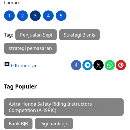
Laman:
1
2
3
4
5
Tag:
Penjualan Sepi
Strategi Bisnis
strategi pemasaran
0 Komentar
Tag Populer
Astra Honda Safety Riding Instructors
Competition (AHSRIC)
Bank BJB
Digi bank bjb