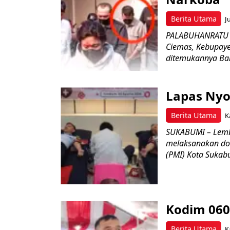
Berita Utama
J
PALABUHANRATU –
Ciemas, Kebupaye
ditemukannya Bar
Lapas Nyo
Berita Utama
K
SUKABUMI – Lemb
melaksanakan do
(PMI) Kota Sukabu
Kodim 060
Berita Utama
K