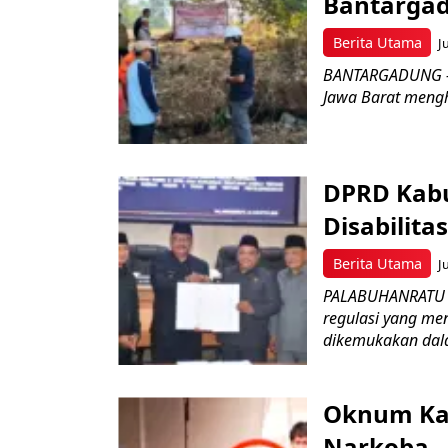
Bantarga
Berita Utama
J
BANTARGADUNG – D
Jawa Barat menghe
DPRD Kabu
Disabilit
Berita Utama
J
PALABUHANRATU –
regulasi yang me
dikemukakan dala
Oknum Kad
Narkoba