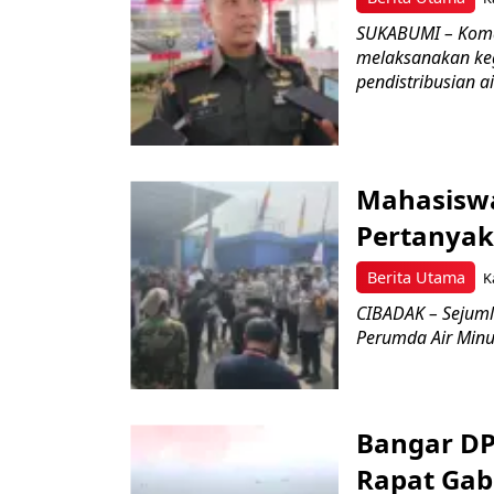
SUKABUMI – Koman
melaksanakan keg
pendistribusian a
Mahasisw
Pertanyak
Berita Utama
K
CIBADAK – Sejuml
Perumda Air Minum
Bangar D
Rapat Ga