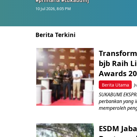
#primaria #sukabumj
10 Jul 2026, 8:05 PM
Berita Terkini
Transform
bjb Raih 
Awards 2
Berita Utama
J
SUKABUMI EKSPRE
perbankan yang i
memperoleh peng
ESDM Jaba