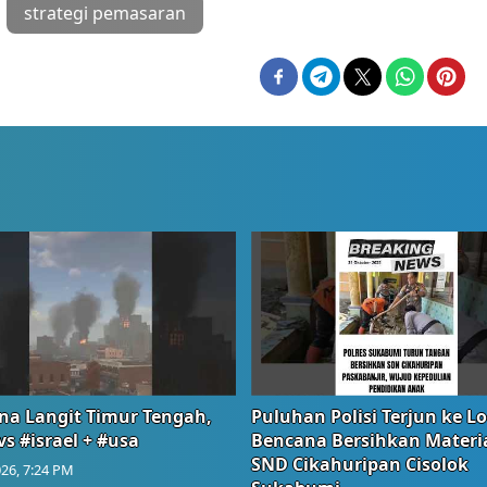
strategi pemasaran
na Langit Timur Tengah,
Puluhan Polisi Terjun ke L
vs #israel + #usa
Bencana Bersihkan Materia
SND Cikahuripan Cisolok
26, 7:24 PM