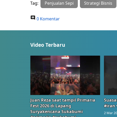
Tag:
Penjualan Sepi
Strategi Bisnis
0 Komentar
Video Terbaru
Juan Reza saat tampil Primaria
Suasa
Fest 2026 di Lapang
#iran 
Suryakencana Sukabumi
2 Mar 20