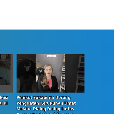
okasi
Pemkot Sukabumi Dorong
l di
Penguatan Kerukunan Umat
Melalui Dialog Dialog Lintas