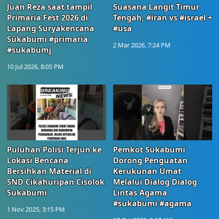
Juan Reza saat tampil
Suasana Langit Timur
Primaria Fest 2026 di
Tengah, #iran vs #israel +
Lapang Suryakencana
#usa
Sukabumi #primaria
2 Mar 2026, 7:24 PM
#sukabumj
10 Jul 2026, 8:05 PM
Puluhan Polisi Terjun ke
Pemkot Sukabumi
Lokasi Bencana
Dorong Penguatan
Bersihkan Material di
Kerukunan Umat
SND Cikahuripan Cisolok
Melalui Dialog Dialog
Sukabumi
Lintas Agama
#sukabumi #agama
1 Nov 2025, 3:15 PM