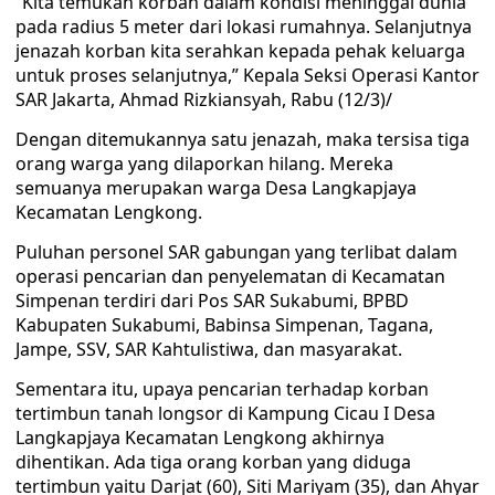
“Kita temukan korban dalam kondisi meninggal dunia
pada radius 5 meter dari lokasi rumahnya. Selanjutnya
jenazah korban kita serahkan kepada pehak keluarga
untuk proses selanjutnya,” Kepala Seksi Operasi Kantor
SAR Jakarta, Ahmad Rizkiansyah, Rabu (12/3)/
Dengan ditemukannya satu jenazah, maka tersisa tiga
orang warga yang dilaporkan hilang. Mereka
semuanya merupakan warga Desa Langkapjaya
Kecamatan Lengkong.
Puluhan personel SAR gabungan yang terlibat dalam
operasi pencarian dan penyelematan di Kecamatan
Simpenan terdiri dari Pos SAR Sukabumi, BPBD
Kabupaten Sukabumi, Babinsa Simpenan, Tagana,
Jampe, SSV, SAR Kahtulistiwa, dan masyarakat.
Sementara itu, upaya pencarian terhadap korban
tertimbun tanah longsor di Kampung Cicau I Desa
Langkapjaya Kecamatan Lengkong akhirnya
dihentikan. Ada tiga orang korban yang diduga
tertimbun yaitu Darjat (60), Siti Mariyam (35), dan Ahyar