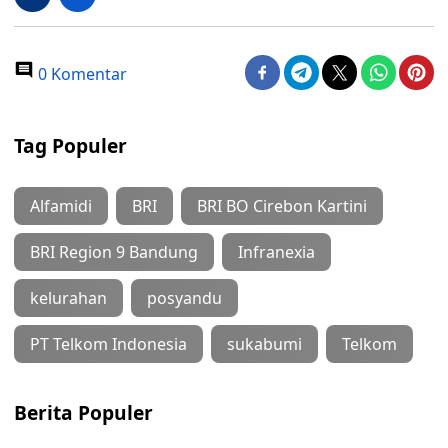
0 Komentar
Tag Populer
Alfamidi
BRI
BRI BO Cirebon Kartini
BRI Region 9 Bandung
Infranexia
kelurahan
posyandu
PT Telkom Indonesia
sukabumi
Telkom
Berita Populer