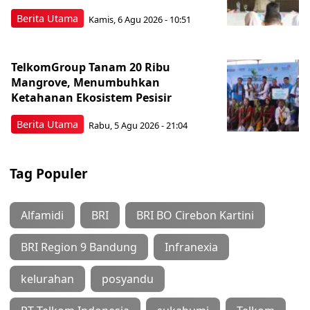
Berita Utama
Kamis, 6 Agu 2026 - 10:51
TelkomGroup Tanam 20 Ribu
Mangrove, Menumbuhkan
Ketahanan Ekosistem Pesisir
Berita Utama
Rabu, 5 Agu 2026 - 21:04
Tag Populer
Alfamidi
BRI
BRI BO Cirebon Kartini
BRI Region 9 Bandung
Infranexia
kelurahan
posyandu