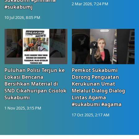
Sukabumi #primaria
2 Mar 2026, 7:24 PM
#sukabumj
10 Jul 2026, 8:05 PM
Puluhan Polisi Terjun ke
Pemkot Sukabumi
Lokasi Bencana
Dorong Penguatan
Bersihkan Material di
Kerukunan Umat
SND Cikahuripan Cisolok
Melalui Dialog Dialog
Sukabumi
Lintas Agama
#sukabumi #agama
1 Nov 2025, 3:15 PM
17 Oct 2025, 2:17 AM