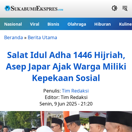
Nasional
Viral
Bisnis
Olahraga
Hiburan
Kuline
Beranda
»
Berita Utama
Salat Idul Adha 1446 Hijriah,
Asep Japar Ajak Warga Miliki
Kepekaan Sosial
Penulis:
Tim Redaksi
Editor: Tim Redaksi
Senin, 9 Jun 2025 - 21:20