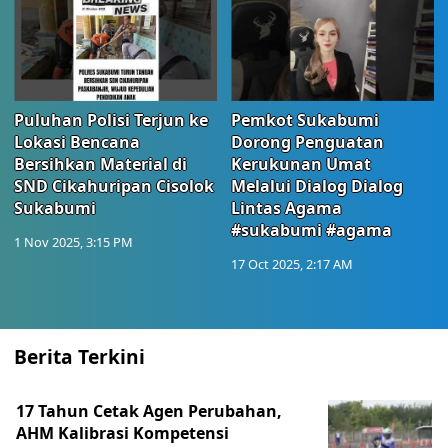
Puluhan Polisi Terjun ke
Pemkot Sukabumi
Lokasi Bencana
Dorong Penguatan
Bersihkan Material di
Kerukunan Umat
SND Cikahuripan Cisolok
Melalui Dialog Dialog
Sukabumi
Lintas Agama
#sukabumi #agama
1 Nov 2025, 3:15 PM
17 Oct 2025, 2:17 AM
Berita Terkini
17 Tahun Cetak Agen Perubahan,
AHM Kalibrasi Kompetensi