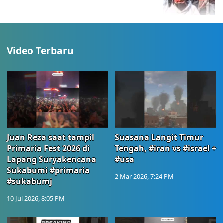
Video Terbaru
Juan Reza saat tampil
Suasana Langit Timur
Primaria Fest 2026 di
Tengah, #iran vs #israel +
Lapang Suryakencana
#usa
Sukabumi #primaria
2 Mar 2026, 7:24 PM
#sukabumj
10 Jul 2026, 8:05 PM