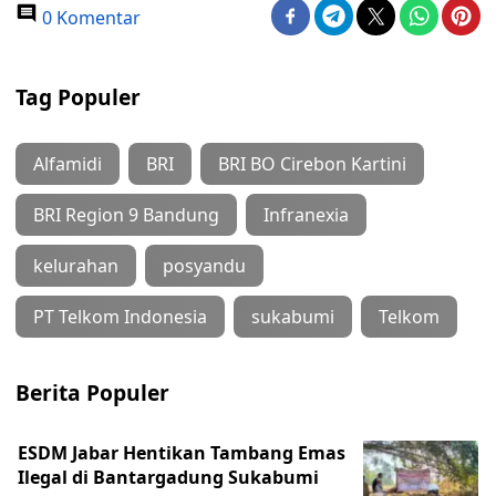
0 Komentar
Tag Populer
Alfamidi
BRI
BRI BO Cirebon Kartini
BRI Region 9 Bandung
Infranexia
kelurahan
posyandu
PT Telkom Indonesia
sukabumi
Telkom
Berita Populer
ESDM Jabar Hentikan Tambang Emas
Ilegal di Bantargadung Sukabumi