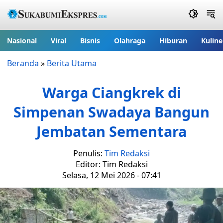
Nasional
Viral
Bisnis
Olahraga
Hiburan
Kuline
Beranda
»
Berita Utama
Warga Ciangkrek di
Simpenan Swadaya Bangun
Jembatan Sementara
Penulis:
Tim Redaksi
Editor: Tim Redaksi
Selasa, 12 Mei 2026 - 07:41