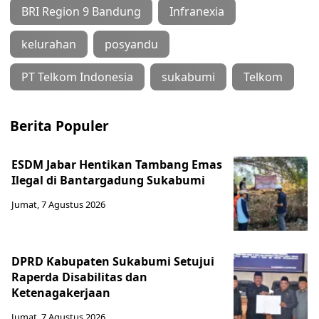
BRI Region 9 Bandung
Infranexia
kelurahan
posyandu
PT Telkom Indonesia
sukabumi
Telkom
Berita Populer
ESDM Jabar Hentikan Tambang Emas
Ilegal di Bantargadung Sukabumi
Jumat, 7 Agustus 2026
DPRD Kabupaten Sukabumi Setujui
Raperda Disabilitas dan
Ketenagakerjaan
Jumat, 7 Agustus 2026