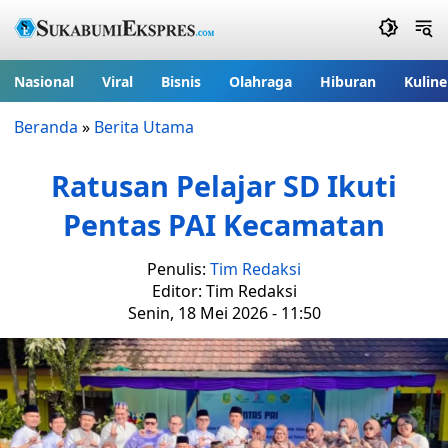
Nasional
Viral
Bisnis
Olahraga
Hiburan
Kuline
Beranda
»
Berita Utama
Ratusan Pelajar SD Ikuti
Pentas PAI Kecamatan
Penulis:
Tim Redaksi
Editor: Tim Redaksi
Senin, 18 Mei 2026 - 11:50