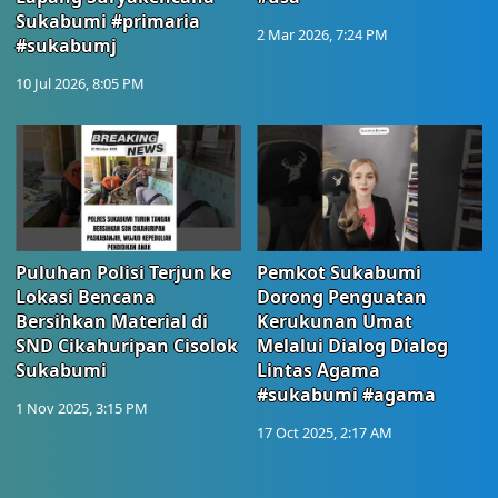
Sukabumi #primaria
2 Mar 2026, 7:24 PM
#sukabumj
10 Jul 2026, 8:05 PM
Puluhan Polisi Terjun ke
Pemkot Sukabumi
Lokasi Bencana
Dorong Penguatan
Bersihkan Material di
Kerukunan Umat
SND Cikahuripan Cisolok
Melalui Dialog Dialog
Sukabumi
Lintas Agama
#sukabumi #agama
1 Nov 2025, 3:15 PM
17 Oct 2025, 2:17 AM