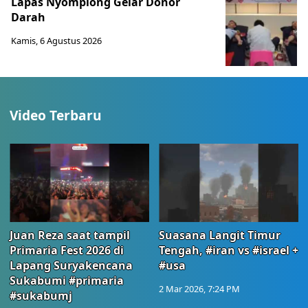
Lapas Nyomplong Gelar Donor
Darah
Kamis, 6 Agustus 2026
Video Terbaru
Juan Reza saat tampil
Suasana Langit Timur
Primaria Fest 2026 di
Tengah, #iran vs #israel +
Lapang Suryakencana
#usa
Sukabumi #primaria
2 Mar 2026, 7:24 PM
#sukabumj