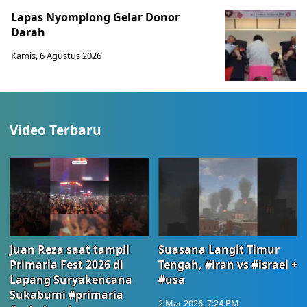
Lapas Nyomplong Gelar Donor
Darah
Kamis, 6 Agustus 2026
Video Terbaru
Juan Reza saat tampil
Suasana Langit Timur
Primaria Fest 2026 di
Tengah, #iran vs #israel +
Lapang Suryakencana
#usa
Sukabumi #primaria
2 Mar 2026, 7:24 PM