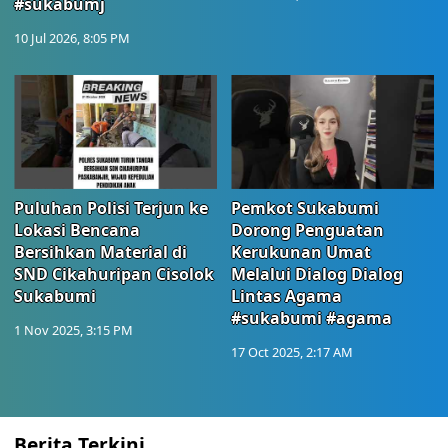
#sukabumj
10 Jul 2026, 8:05 PM
Puluhan Polisi Terjun ke
Pemkot Sukabumi
Lokasi Bencana
Dorong Penguatan
Bersihkan Material di
Kerukunan Umat
SND Cikahuripan Cisolok
Melalui Dialog Dialog
Sukabumi
Lintas Agama
#sukabumi #agama
1 Nov 2025, 3:15 PM
17 Oct 2025, 2:17 AM
Berita Terkini