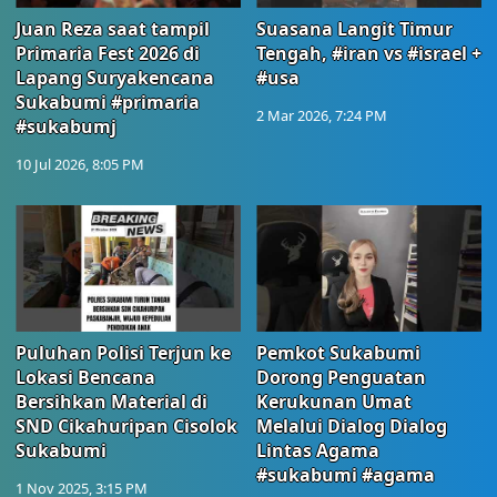
Juan Reza saat tampil
Suasana Langit Timur
Primaria Fest 2026 di
Tengah, #iran vs #israel +
Lapang Suryakencana
#usa
Sukabumi #primaria
2 Mar 2026, 7:24 PM
#sukabumj
10 Jul 2026, 8:05 PM
Puluhan Polisi Terjun ke
Pemkot Sukabumi
Lokasi Bencana
Dorong Penguatan
Bersihkan Material di
Kerukunan Umat
SND Cikahuripan Cisolok
Melalui Dialog Dialog
Sukabumi
Lintas Agama
#sukabumi #agama
1 Nov 2025, 3:15 PM