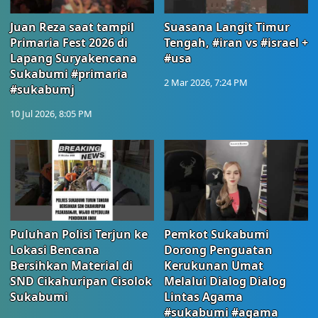
Juan Reza saat tampil
Suasana Langit Timur
Primaria Fest 2026 di
Tengah, #iran vs #israel +
Lapang Suryakencana
#usa
Sukabumi #primaria
2 Mar 2026, 7:24 PM
#sukabumj
10 Jul 2026, 8:05 PM
Puluhan Polisi Terjun ke
Pemkot Sukabumi
Lokasi Bencana
Dorong Penguatan
Bersihkan Material di
Kerukunan Umat
SND Cikahuripan Cisolok
Melalui Dialog Dialog
Sukabumi
Lintas Agama
#sukabumi #agama