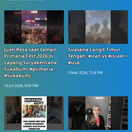
Juan Reza saat tampil
Suasana Langit Timur
Primaria Fest 2026 di
Tengah, #iran vs #israel +
Lapang Suryakencana
#usa
Sukabumi #primaria
2 Mar 2026, 7:24 PM
#sukabumj
10 Jul 2026, 8:05 PM