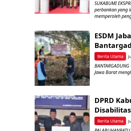
SUKABUMI EKSPRE
perbankan yang i
memperoleh peng
ESDM Jaba
Bantarga
Berita Utama
J
BANTARGADUNG – D
Jawa Barat menghe
DPRD Kabu
Disabilit
Berita Utama
J
PALABUHANRATU –