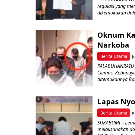
regulasi yang me
dikemukakan dala
Oknum Kad
Narkoba
Berita Utama
J
PALABUHANRATU –
Ciemas, Kebupaye
ditemukannya Bar
Lapas Nyo
Berita Utama
K
SUKABUMI – Lemb
melaksanakan do