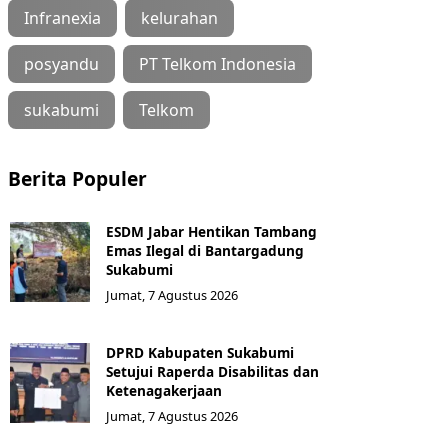
Infranexia
kelurahan
posyandu
PT Telkom Indonesia
sukabumi
Telkom
Berita Populer
ESDM Jabar Hentikan Tambang
Emas Ilegal di Bantargadung
Sukabumi
Jumat, 7 Agustus 2026
DPRD Kabupaten Sukabumi
Setujui Raperda Disabilitas dan
Ketenagakerjaan
Jumat, 7 Agustus 2026