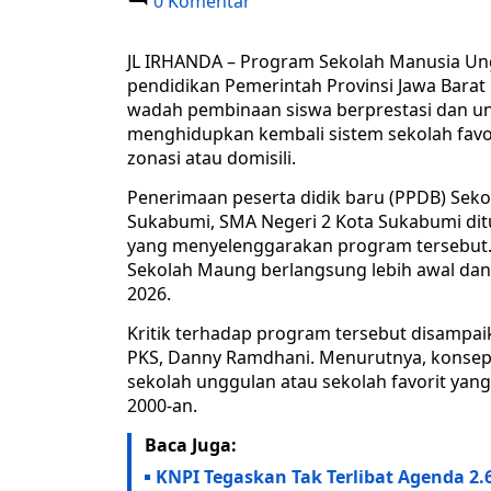
0 Komentar
JL IRHANDA – Program Sekolah Manusia Ung
pendidikan Pemerintah Provinsi Jawa Barat
wadah pembinaan siswa berprestasi dan ung
menghidupkan kembali sistem sekolah favor
zonasi atau domisili.
Penerimaan peserta didik baru (PPDB) Seko
Sukabumi, SMA Negeri 2 Kota Sukabumi ditun
yang menyelenggarakan program tersebut.
Sekolah Maung berlangsung lebih awal dan h
2026.
Kritik terhadap program tersebut disampai
PKS, Danny Ramdhani. Menurutnya, konsep
sekolah unggulan atau sekolah favorit ya
2000-an.
Baca Juga:
KNPI Tegaskan Tak Terlibat Agenda 2.