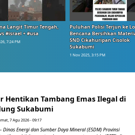
na Langit Timur Tengah,
Puluhan Polisi Terjun ke L
vs #israel + #usa
Bencana Bersihkan Materia
SND Cikahuripan Cisolok
26, 7:24 PM
Sukabumi
1 Nov 2025, 3:15 PM
r Hentikan Tambang Emas Ilegal di
dung Sukabumi
umat, 7 Agu 2026 - 09:17
inas Energi dan Sumber Daya Mineral (ESDM) Provinsi