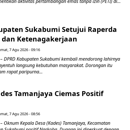
ntikan aktivitas pertambangan emas tanpa izin (PETI) di...
paten Sukabumi Setujui Raperda
as dan Ketenagakerjaan
umat, 7 Agu 2026 - 09:16
 DPRD Kabupaten Sukabumi kembali mendorong lahirnya
nyentuh langsung kebutuhan masyarakat. Dorongan itu
m rapat paripurna...
es Tamanjaya Ciemas Positif
umat, 7 Agu 2026 - 08:56
 Oknum Kepala Desa (Kades) Tamanjaya, Kecamatan
n Sukabumi positif Narkoba. Dugaan ini diperkuat dengan