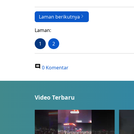
Laman berikutnya
Laman:
1
2
0 Komentar
Video Terbaru