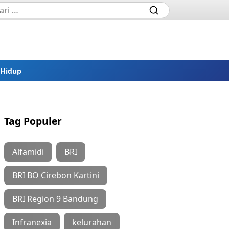
 Hidup
Tag Populer
Alfamidi
BRI
BRI BO Cirebon Kartini
BRI Region 9 Bandung
Infranexia
kelurahan