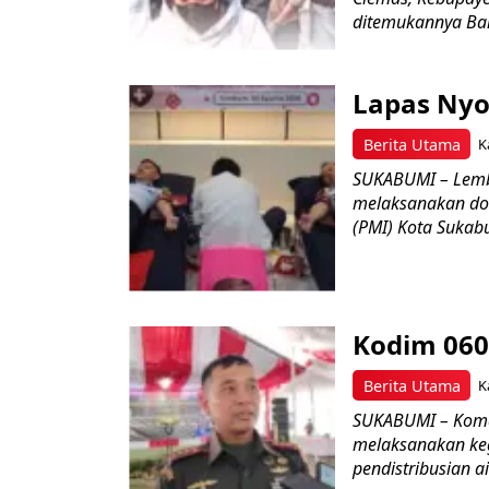
ditemukannya Bar
Lapas Nyo
Berita Utama
K
SUKABUMI – Lemb
melaksanakan do
(PMI) Kota Sukabu
Kodim 060
Berita Utama
K
SUKABUMI – Koman
melaksanakan keg
pendistribusian a