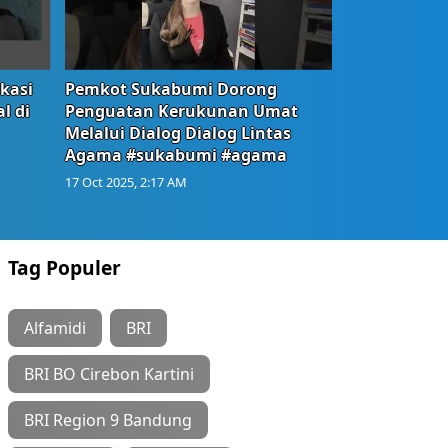
okasi
Pemkot Sukabumi Dorong
l di
Penguatan Kerukunan Umat
Melalui Dialog Dialog Lintas
Agama #sukabumi #agama
17 Oct 2025, 2:17 AM
Tag Populer
Alfamidi
BRI
BRI BO Cirebon Kartini
BRI Region 9 Bandung