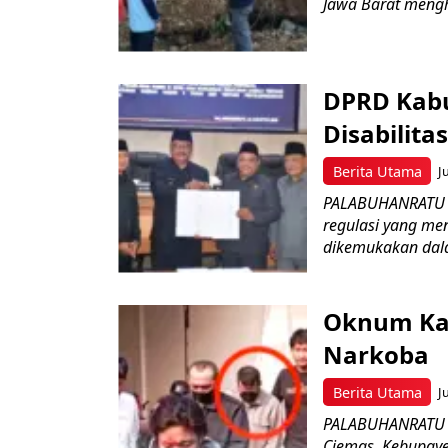
Jawa Barat menghe
DPRD Kabu
Disabilit
Berita Utama
J
PALABUHANRATU –
regulasi yang me
dikemukakan dala
Oknum Kad
Narkoba
Berita Utama
J
PALABUHANRATU –
Ciemas, Kebupaye