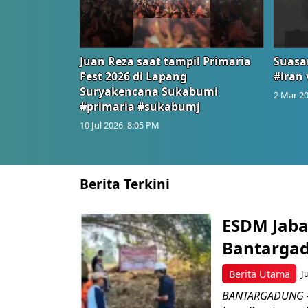
Juan Reza saat tampil Primaria
Suasa
Fest 2026 di Lapang
#iran 
Suryakencana Sukabumi
2 Mar 20
#primaria #sukabumj
10 Jul 2026, 8:05 PM
Berita Terkini
ESDM Jaba
Bantarga
Berita Utama
J
BANTARGADUNG – D