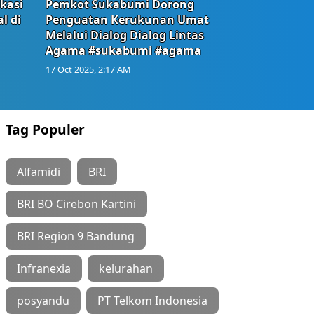
okasi
Pemkot Sukabumi Dorong
l di
Penguatan Kerukunan Umat
Melalui Dialog Dialog Lintas
Agama #sukabumi #agama
17 Oct 2025, 2:17 AM
Tag Populer
Alfamidi
BRI
BRI BO Cirebon Kartini
BRI Region 9 Bandung
Infranexia
kelurahan
posyandu
PT Telkom Indonesia