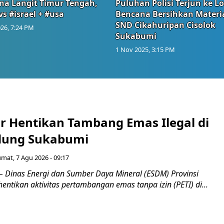
na Langit Timur Tengah,
Puluhan Polisi Terjun ke L
vs #israel + #usa
Bencana Bersihkan Materia
SND Cikahuripan Cisolok
26, 7:24 PM
Sukabumi
1 Nov 2025, 3:15 PM
r Hentikan Tambang Emas Ilegal di
dung Sukabumi
umat, 7 Agu 2026 - 09:17
inas Energi dan Sumber Daya Mineral (ESDM) Provinsi
ntikan aktivitas pertambangan emas tanpa izin (PETI) di...