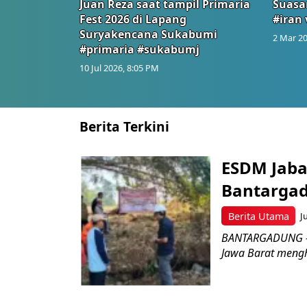
Juan Reza saat tampil Primaria
Suasa
Fest 2026 di Lapang
#iran 
Suryakencana Sukabumi
2 Mar 20
#primaria #sukabumj
10 Jul 2026, 8:05 PM
Berita Terkini
ESDM Jaba
Bantarga
Berita Utama
J
BANTARGADUNG – D
Jawa Barat menghe