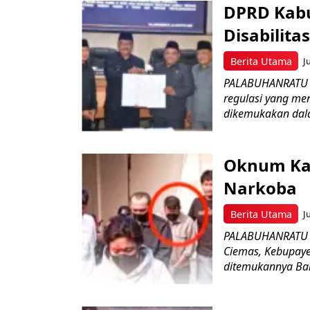
DPRD Kabu
Disabilit
Berita Utama
J
PALABUHANRATU –
regulasi yang me
dikemukakan dala
Oknum Kad
Narkoba
Berita Utama
J
PALABUHANRATU –
Ciemas, Kebupaye
ditemukannya Bar