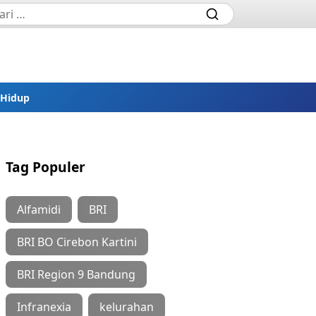
 Hidup
Tag Populer
Alfamidi
BRI
BRI BO Cirebon Kartini
BRI Region 9 Bandung
Infranexia
kelurahan