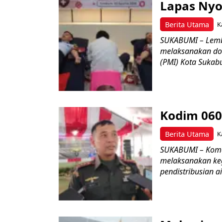
Lapas Nyo
Berita Utama
K
SUKABUMI – Lemb
melaksanakan do
(PMI) Kota Sukabu
Kodim 060
Berita Utama
K
SUKABUMI – Koman
melaksanakan keg
pendistribusian a