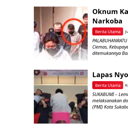
Oknum Kad
Narkoba
Berita Utama
J
PALABUHANRATU –
Ciemas, Kebupaye
ditemukannya Bar
Lapas Nyo
Berita Utama
K
SUKABUMI – Lemb
melaksanakan do
(PMI) Kota Sukabu