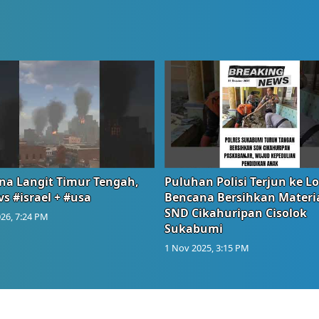
na Langit Timur Tengah,
Puluhan Polisi Terjun ke L
vs #israel + #usa
Bencana Bersihkan Materia
SND Cikahuripan Cisolok
26, 7:24 PM
Sukabumi
1 Nov 2025, 3:15 PM