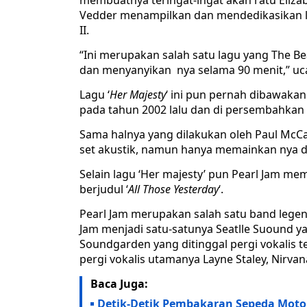
membuatnya teringat-ingat akan ratu Eliza
Vedder menampilkan dan mendedikasikan la
II.
“Ini merupakan salah satu lagu yang The Be
dan menyanyikan nya selama 90 menit,” u
Lagu ‘
Her Majesty
‘ ini pun pernah dibawaka
pada tahun 2002 lalu dan di persembahkan u
Sama halnya yang dilakukan oleh Paul McC
set akustik, namun hanya memainkan nya d
Selain lagu ‘Her majesty’ pun Pearl Jam m
berjudul ‘
All Those Yesterday
‘.
Pearl Jam merupakan salah satu band legend
Jam menjadi satu-satunya Seatlle Suound y
Soundgarden yang ditinggal pergi vokalis te
pergi vokalis utamanya Layne Staley, Nirva
Baca Juga:
Detik-Detik Pembakaran Sepeda Motor