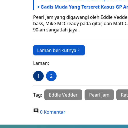
Gadis Muda Yang Terseret Kasus GP A
Pearl Jam yang digawangi oleh Eddie Vedder
bass, Mike McCready pada gitar, dan Matt
90-an sangatlah jaya.
Laman berikutnya
Laman:
1
2
Tag:
Eddie Vedder
Pearl Jam
Rat
0 Komentar