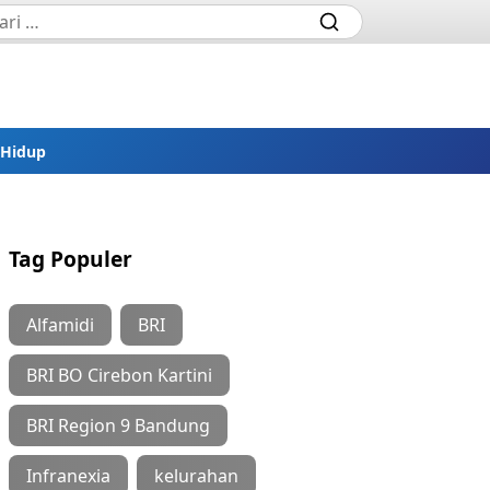
 Hidup
Tag Populer
Alfamidi
BRI
BRI BO Cirebon Kartini
BRI Region 9 Bandung
Infranexia
kelurahan