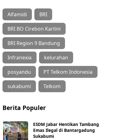
Alfamidi
BRI
BRI BO Cirebon Kartini
BRI Region 9 Bandung
Infranexia
kelurahan
posyandu
PT Telkom Indonesia
sukabumi
Telkom
Berita Populer
ESDM Jabar Hentikan Tambang
Emas Ilegal di Bantargadung
Sukabumi