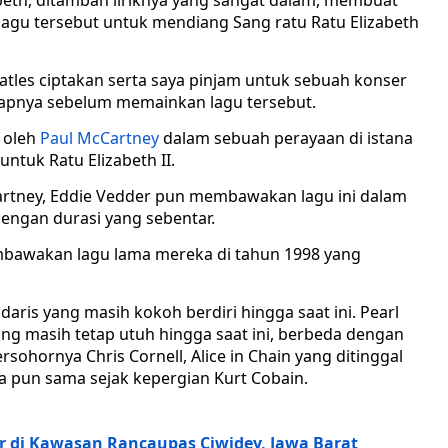
beth, ditambah liriknya yang sangat dalam, membuat
gu tersebut untuk mendiang Sang ratu Ratu Elizabeth
atles ciptakan serta saya pinjam untuk sebuah konser
capnya sebelum memainkan lagu tersebut.
n oleh
Paul McCartney
dalam sebuah perayaan di istana
ntuk Ratu Elizabeth II.
artney, Eddie Vedder pun membawakan lagu ini dalam
engan durasi yang sebentar.
embawakan lagu lama mereka di tahun 1998 yang
aris yang masih kokoh berdiri hingga saat ini. Pearl
ang masih tetap utuh hingga saat ini, berbeda dengan
rsohornya Chris Cornell, Alice in Chain yang ditinggal
na pun sama sejak kepergian Kurt Cobain.
 di Kawasan Rancaupas Ciwidey, Jawa Barat