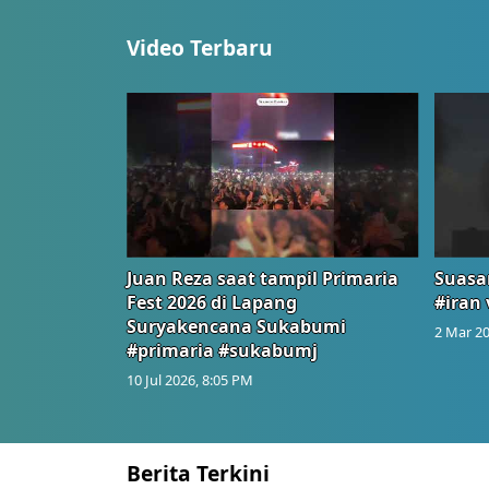
Video Terbaru
Juan Reza saat tampil Primaria
Suasa
Fest 2026 di Lapang
#iran 
Suryakencana Sukabumi
2 Mar 20
#primaria #sukabumj
10 Jul 2026, 8:05 PM
Berita Terkini