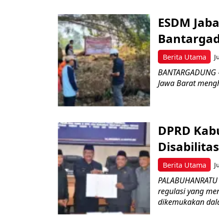
ESDM Jaba
Bantarga
Berita Utama
J
BANTARGADUNG – D
Jawa Barat menghe
DPRD Kabu
Disabilit
Berita Utama
J
PALABUHANRATU –
regulasi yang me
dikemukakan dala