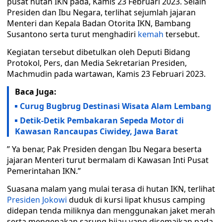
pusat hutan IKN pada, Kamis 23 Februari 2023. Selain
Presiden dan Ibu Negara, terlihat sejumlah jajaran
Menteri dan Kepala Badan Otorita IKN, Bambang
Susantono serta turut menghadiri
kemah
tersebut.
Kegiatan tersebut dibetulkan oleh Deputi Bidang
Protokol, Pers, dan Media Sekretarian Presiden,
Machmudin pada wartawan, Kamis 23 Februari 2023.
Baca Juga:
Curug Bugbrug Destinasi Wisata Alam Lembang
Detik-Detik Pembakaran Sepeda Motor di
Kawasan Rancaupas Ciwidey, Jawa Barat
” Ya benar, Pak Presiden dengan Ibu Negara beserta
jajaran Menteri turut bermalam di Kawasan Inti Pusat
Pemerintahan IKN.”
Suasana malam yang mulai terasa di hutan IKN, terlihat
Presiden Jokowi
duduk di kursi lipat khusus camping
didepan tenda miliknya dan menggunakan jaket merah
serta mengenakan sarung hijau yang disemaikan pada