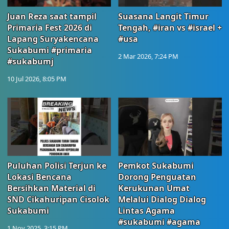
Juan Reza saat tampil
Suasana Langit Timur
Primaria Fest 2026 di
Tengah, #iran vs #israel +
Lapang Suryakencana
#usa
Sukabumi #primaria
2 Mar 2026, 7:24 PM
#sukabumj
10 Jul 2026, 8:05 PM
Puluhan Polisi Terjun ke
Pemkot Sukabumi
Lokasi Bencana
Dorong Penguatan
Bersihkan Material di
Kerukunan Umat
SND Cikahuripan Cisolok
Melalui Dialog Dialog
Sukabumi
Lintas Agama
#sukabumi #agama
1 Nov 2025, 3:15 PM