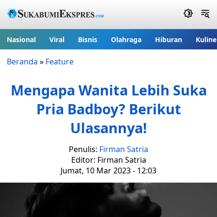
Nasional
Viral
Bisnis
Olahraga
Hiburan
Kuline
Beranda
»
Feature
Mengapa Wanita Lebih Suka
Pria Badboy? Berikut
Ulasannya!
Penulis:
Firman Satria
Editor: Firman Satria
Jumat, 10 Mar 2023 - 12:03