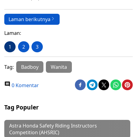
Laman berikutnya
Laman:
1
2
3
Tag:
Badboy
Wanita
0 Komentar
Tag Populer
Astra Honda Safety Riding Instructors
Competition (AHSRIC)