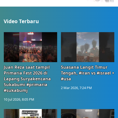
Video Terbaru
Juan Reza saat tampil
Suasana Langit Timur
Primaria Fest 2026 di
Tengah, #iran vs #israel +
Lapang Suryakencana
#usa
Sukabumi #primaria
2 Mar 2026, 7:24 PM
#sukabumj
10 Jul 2026, 8:05 PM