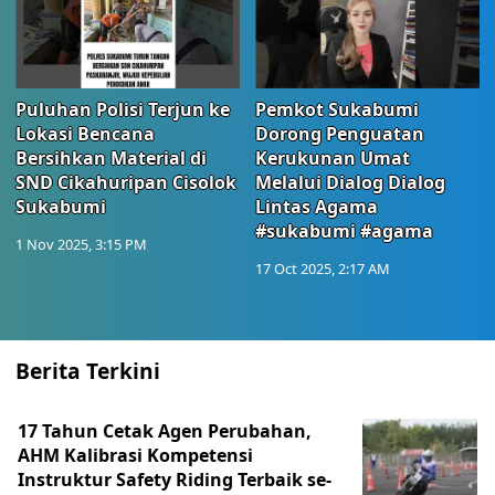
Puluhan Polisi Terjun ke
Pemkot Sukabumi
Lokasi Bencana
Dorong Penguatan
Bersihkan Material di
Kerukunan Umat
SND Cikahuripan Cisolok
Melalui Dialog Dialog
Sukabumi
Lintas Agama
#sukabumi #agama
1 Nov 2025, 3:15 PM
17 Oct 2025, 2:17 AM
Berita Terkini
17 Tahun Cetak Agen Perubahan,
AHM Kalibrasi Kompetensi
Instruktur Safety Riding Terbaik se-