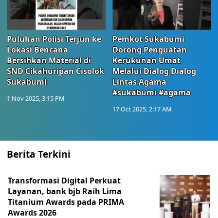
Puluhan Polisi Terjun ke
Pemkot Sukabumi
Lokasi Bencana
Dorong Penguatan
Bersihkan Material di
Kerukunan Umat
SND Cikahuripan Cisolok
Melalui Dialog Dialog
Sukabumi
Lintas Agama
#sukabumi #agama
1 Nov 2025, 3:15 PM
17 Oct 2025, 2:17 AM
Berita Terkini
Transformasi Digital Perkuat
Layanan, bank bjb Raih Lima
Titanium Awards pada PRIMA
Awards 2026