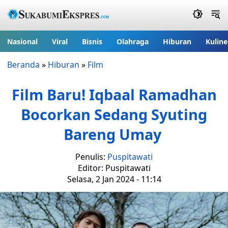
Nasional
Viral
Bisnis
Olahraga
Hiburan
Kuline
Beranda
»
Hiburan
»
Film
Film Baru! Iqbaal Ramadhan
Bocorkan Sedang Syuting
Bareng Umay
Penulis:
Puspitawati
Editor: Puspitawati
Selasa, 2 Jan 2024 - 11:14