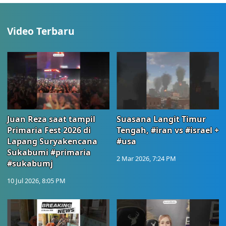
Video Terbaru
Juan Reza saat tampil
Suasana Langit Timur
Primaria Fest 2026 di
Tengah, #iran vs #israel +
Lapang Suryakencana
#usa
Sukabumi #primaria
2 Mar 2026, 7:24 PM
#sukabumj
10 Jul 2026, 8:05 PM