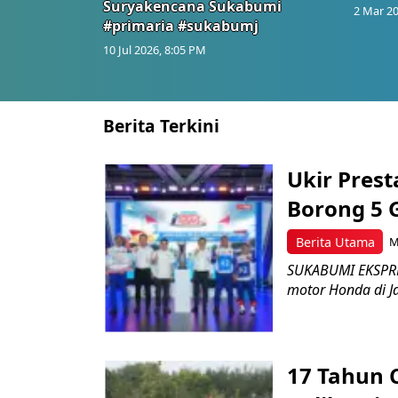
Suryakencana Sukabumi
2 Mar 20
#primaria #sukabumj
10 Jul 2026, 8:05 PM
Berita Terkini
Ukir Pres
Borong 5 
Berita Utama
M
SUKABUMI EKSPRES
motor Honda di Ja
17 Tahun 