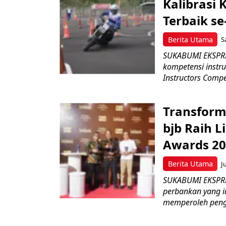
Kalibrasi 
Terbaik se
Berita Utama
S
SUKABUMI EKSPRE
kompetensi instru
Instructors Compet
Transform
bjb Raih 
Awards 2
Berita Utama
J
SUKABUMI EKSPRE
perbankan yang i
memperoleh peng