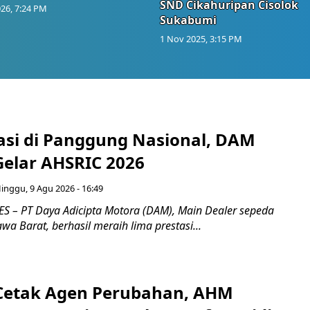
SND Cikahuripan Cisolok
26, 7:24 PM
Sukabumi
1 Nov 2025, 3:15 PM
tasi di Panggung Nasional, DAM
Gelar AHSRIC 2026
inggu, 9 Agu 2026 - 16:49
 – PT Daya Adicipta Motora (DAM), Main Dealer sepeda
wa Barat, berhasil meraih lima prestasi...
Cetak Agen Perubahan, AHM