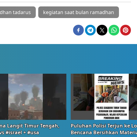
dhan tadarus
kegiatan saat bulan ramadhan
na Langit Timur Tengah,
Puluhan Polisi Terjun ke L
vs #israel + #usa
Bencana Bersihkan Materia