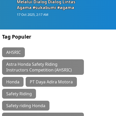
Melalui Dialog Dialog Lintas
Agama #sukabumi #agama
17 Oct 2025, 2:17 AM
Tag Populer
AHSRIC
Astra Honda Safety Riding
Instructors Competition (AHSRIC)
Honda
PT Daya Adira Motora
Safety Riding
Safety riding Honda