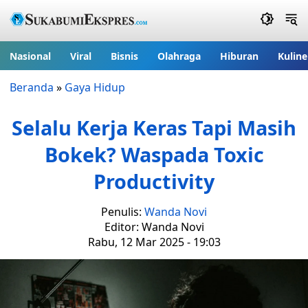
Nasional
Viral
Bisnis
Olahraga
Hiburan
Kuline
Beranda
»
Gaya Hidup
Selalu Kerja Keras Tapi Masih
Bokek? Waspada Toxic
Productivity
Penulis:
Wanda Novi
Editor: Wanda Novi
Rabu, 12 Mar 2025 - 19:03