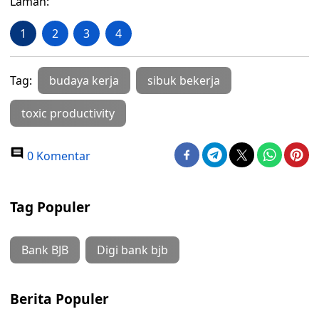
Laman:
1
2
3
4
Tag:
budaya kerja
sibuk bekerja
toxic productivity
0 Komentar
Tag Populer
Bank BJB
Digi bank bjb
Berita Populer