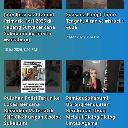
Juan Reza saat tampil
Suasana Langit Timur
Primaria Fest 2026 di
Tengah, #iran vs #israel +
Lapang Suryakencana
#usa
Sukabumi #primaria
2 Mar 2026, 7:24 PM
#sukabumj
10 Jul 2026, 8:05 PM
Puluhan Polisi Terjun ke
Pemkot Sukabumi
Lokasi Bencana
Dorong Penguatan
Bersihkan Material di
Kerukunan Umat
SND Cikahuripan Cisolok
Melalui Dialog Dialog
Sukabumi
Lintas Agama