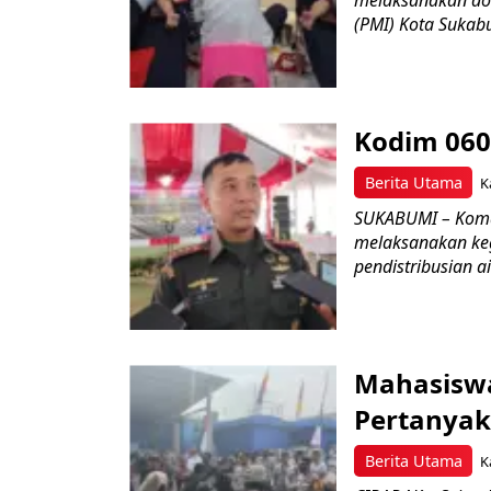
(PMI) Kota Sukabu
Kodim 060
Berita Utama
K
SUKABUMI – Koman
melaksanakan keg
pendistribusian a
Mahasisw
Pertanyak
Berita Utama
K