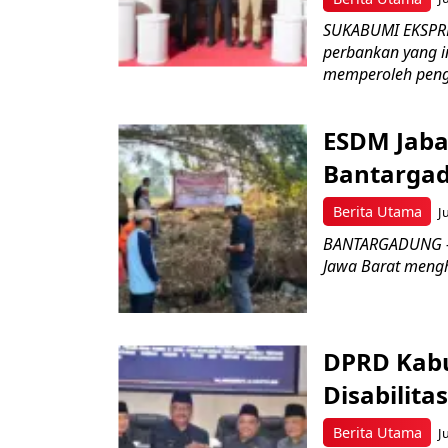
SUKABUMI EKSPRE
perbankan yang i
memperoleh peng
ESDM Jaba
Bantarga
Berita Utama
J
BANTARGADUNG – D
Jawa Barat menghe
DPRD Kabu
Disabilit
Berita Utama
J