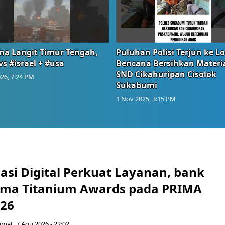
na Langit Timur Tengah,
Puluhan Polisi Terjun ke L
vs #israel + #usa
Bencana Bersihkan Materia
SND Cikahuripan Cisolok
26, 7:24 PM
Sukabumi
1 Nov 2025, 3:15 PM
asi Digital Perkuat Layanan, bank
Lima Titanium Awards pada PRIMA
026
umat, 7 Agu 2026 - 22:02