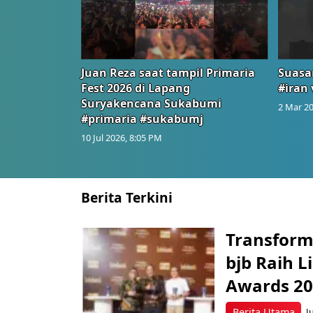
Juan Reza saat tampil Primaria
Suasa
Fest 2026 di Lapang
#iran 
Suryakencana Sukabumi
2 Mar 20
#primaria #sukabumj
10 Jul 2026, 8:05 PM
Berita Terkini
Transform
bjb Raih 
Awards 2
Berita Utama
J