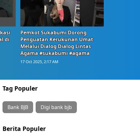
okasi
Pemkot Sukabumi Dorong
l di
Penguatan Kerukunan Umat
Melalui Dialog Dialog Lintas
Agama #sukabumi #agama
17 Oct 2025, 2:17 AM
Tag Populer
Bank BJB
Digi bank bjb
Berita Populer