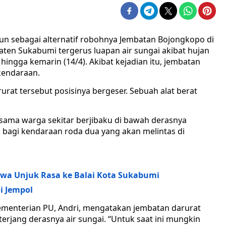
n sebagai alternatif robohnya Jembatan Bojongkopo di
en Sukabumi tergerus luapan air sungai akibat hujan
ingga kemarin (14/4). Akibat kejadian itu, jembatan
 kendaraan.
urat tersebut posisinya bergeser. Sebuah alat berat
ama warga sekitar berjibaku di bawah derasnya
s bagi kendaraan roda dua yang akan melintas di
swa Unjuk Rasa ke Balai Kota Sukabumi
i Jempol
 Kementerian PU, Andri, mengatakan jembatan darurat
iterjang derasnya air sungai. “Untuk saat ini mungkin