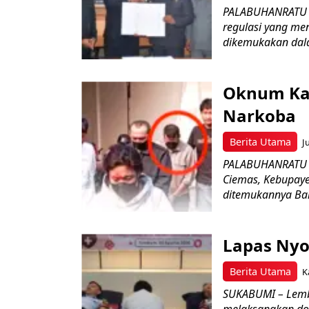
PALABUHANRATU –
regulasi yang me
dikemukakan dala
Oknum Kad
Narkoba
Berita Utama
J
PALABUHANRATU –
Ciemas, Kebupaye
ditemukannya Bar
Lapas Nyo
Berita Utama
K
SUKABUMI – Lemb
melaksanakan do