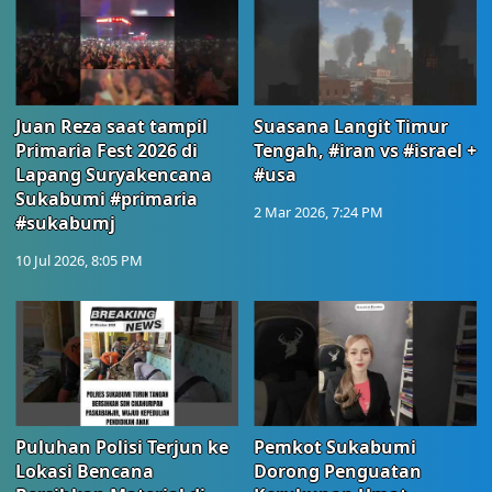
Juan Reza saat tampil
Suasana Langit Timur
Primaria Fest 2026 di
Tengah, #iran vs #israel +
Lapang Suryakencana
#usa
Sukabumi #primaria
2 Mar 2026, 7:24 PM
#sukabumj
10 Jul 2026, 8:05 PM
Puluhan Polisi Terjun ke
Pemkot Sukabumi
Lokasi Bencana
Dorong Penguatan