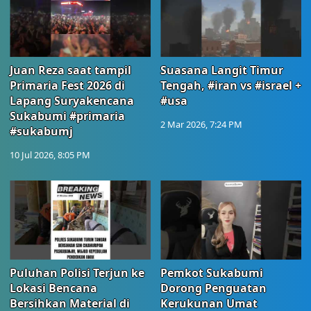
Juan Reza saat tampil
Suasana Langit Timur
Primaria Fest 2026 di
Tengah, #iran vs #israel +
Lapang Suryakencana
#usa
Sukabumi #primaria
2 Mar 2026, 7:24 PM
#sukabumj
10 Jul 2026, 8:05 PM
Puluhan Polisi Terjun ke
Pemkot Sukabumi
Lokasi Bencana
Dorong Penguatan
Bersihkan Material di
Kerukunan Umat