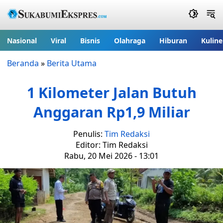
Nasional
Viral
Bisnis
Olahraga
Hiburan
Kuline
Beranda
»
Berita Utama
1 Kilometer Jalan Butuh
Anggaran Rp1,9 Miliar
Penulis:
Tim Redaksi
Editor: Tim Redaksi
Rabu, 20 Mei 2026 - 13:01