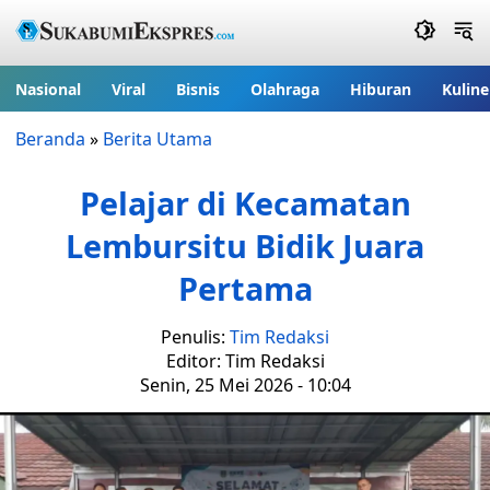
Nasional
Viral
Bisnis
Olahraga
Hiburan
Kuline
Beranda
»
Berita Utama
Pelajar di Kecamatan
Lembursitu Bidik Juara
Pertama
Penulis:
Tim Redaksi
Editor: Tim Redaksi
Senin, 25 Mei 2026 - 10:04