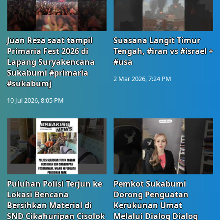
Juan Reza saat tampil
Suasana Langit Timur
Primaria Fest 2026 di
Tengah, #iran vs #israel +
Lapang Suryakencana
#usa
Sukabumi #primaria
2 Mar 2026, 7:24 PM
#sukabumj
10 Jul 2026, 8:05 PM
Puluhan Polisi Terjun ke
Pemkot Sukabumi
Lokasi Bencana
Dorong Penguatan
Bersihkan Material di
Kerukunan Umat
SND Cikahuripan Cisolok
Melalui Dialog Dialog