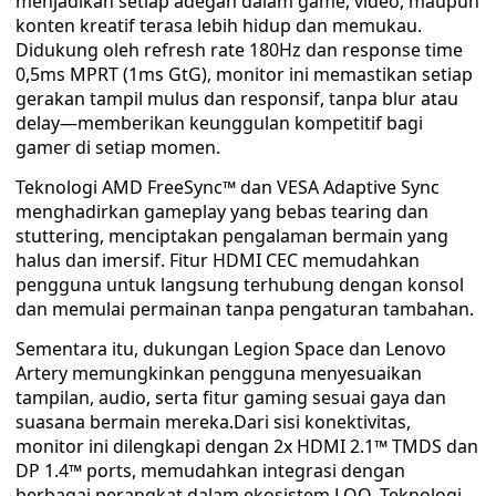
menjadikan setiap adegan dalam game, video, maupun
konten kreatif terasa lebih hidup dan memukau.
Didukung oleh refresh rate 180Hz dan response time
0,5ms MPRT (1ms GtG), monitor ini memastikan setiap
gerakan tampil mulus dan responsif, tanpa blur atau
delay—memberikan keunggulan kompetitif bagi
gamer di setiap momen.
Teknologi AMD FreeSync™ dan VESA Adaptive Sync
menghadirkan gameplay yang bebas tearing dan
stuttering, menciptakan pengalaman bermain yang
halus dan imersif. Fitur HDMI CEC memudahkan
pengguna untuk langsung terhubung dengan konsol
dan memulai permainan tanpa pengaturan tambahan.
Sementara itu, dukungan Legion Space dan Lenovo
Artery memungkinkan pengguna menyesuaikan
tampilan, audio, serta fitur gaming sesuai gaya dan
suasana bermain mereka.Dari sisi konektivitas,
monitor ini dilengkapi dengan 2x HDMI 2.1™ TMDS dan
DP 1.4™ ports, memudahkan integrasi dengan
berbagai perangkat dalam ekosistem LOQ. Teknologi