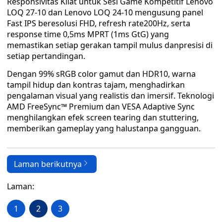
Responsivitas Kilat untuk Sesi Game Kompetitif Lenovo
LOQ 27‑10 dan Lenovo LOQ 24‑10 mengusung panel
Fast IPS beresolusi FHD, refresh rate200Hz, serta
response time 0,5ms MPRT (1ms GtG) yang
memastikan setiap gerakan tampil mulus danpresisi di
setiap pertandingan.
Dengan 99% sRGB color gamut dan HDR10, warna
tampil hidup dan kontras tajam, menghadirkan
pengalaman visual yang realistis dan imersif. Teknologi
AMD FreeSync™ Premium dan VESA Adaptive Sync
menghilangkan efek screen tearing dan stuttering,
memberikan gameplay yang halustanpa gangguan.
Laman berikutnya
Laman:
1
2
3