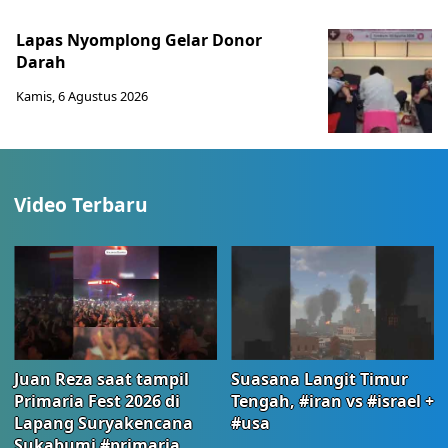
Lapas Nyomplong Gelar Donor
Darah
Kamis, 6 Agustus 2026
Video Terbaru
Juan Reza saat tampil
Suasana Langit Timur
Primaria Fest 2026 di
Tengah, #iran vs #israel +
Lapang Suryakencana
#usa
Sukabumi #primaria