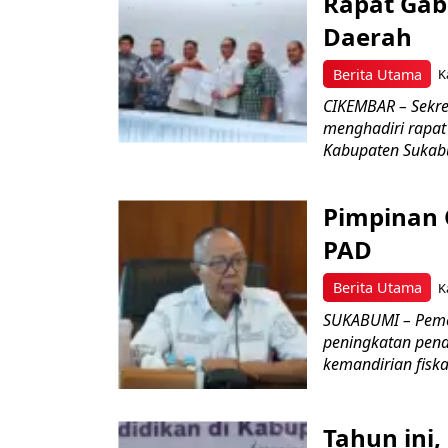
Rapat Ga
Daerah
Berita Utama
K
CIKEMBAR – Sekre
menghadiri rapa
Kabupaten Sukab
Pimpinan
PAD
Berita Utama
K
SUKABUMI – Pemer
peningkatan pend
kemandirian fiskal
Tahun ini,