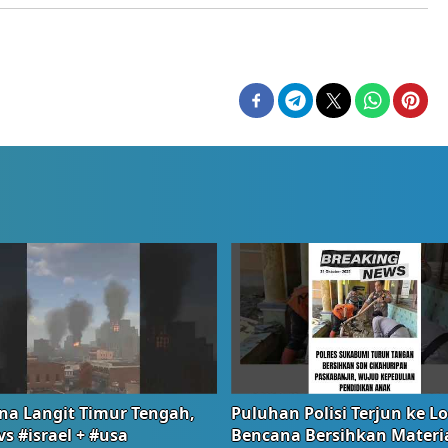
na Langit Timur Tengah,
Puluhan Polisi Terjun ke L
vs #israel + #usa
Bencana Bersihkan Materia