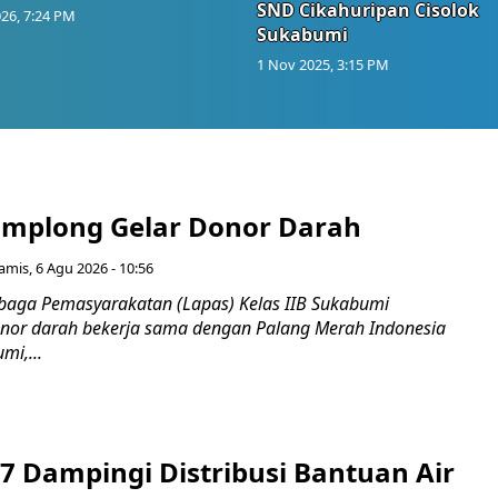
SND Cikahuripan Cisolok
26, 7:24 PM
Sukabumi
1 Nov 2025, 3:15 PM
mplong Gelar Donor Darah
amis, 6 Agu 2026 - 10:56
aga Pemasyarakatan (Lapas) Kelas IIB Sukabumi
nor darah bekerja sama dengan Palang Merah Indonesia
mi,...
7 Dampingi Distribusi Bantuan Air