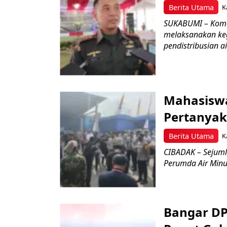
Berita Utama
K
SUKABUMI – Koman
melaksanakan keg
pendistribusian a
Mahasisw
Pertanyak
Berita Utama
K
CIBADAK – Sejuml
Perumda Air Minum
Bangar D