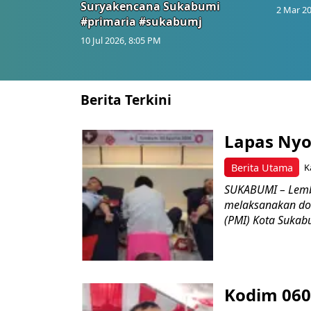
Suryakencana Sukabumi
2 Mar 20
#primaria #sukabumj
10 Jul 2026, 8:05 PM
Berita Terkini
Lapas Nyo
Berita Utama
K
SUKABUMI – Lemb
melaksanakan do
(PMI) Kota Sukabu
Kodim 060