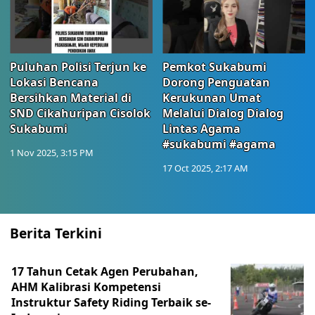
Puluhan Polisi Terjun ke
Pemkot Sukabumi
Lokasi Bencana
Dorong Penguatan
Bersihkan Material di
Kerukunan Umat
SND Cikahuripan Cisolok
Melalui Dialog Dialog
Sukabumi
Lintas Agama
#sukabumi #agama
1 Nov 2025, 3:15 PM
17 Oct 2025, 2:17 AM
Berita Terkini
17 Tahun Cetak Agen Perubahan,
AHM Kalibrasi Kompetensi
Instruktur Safety Riding Terbaik se-