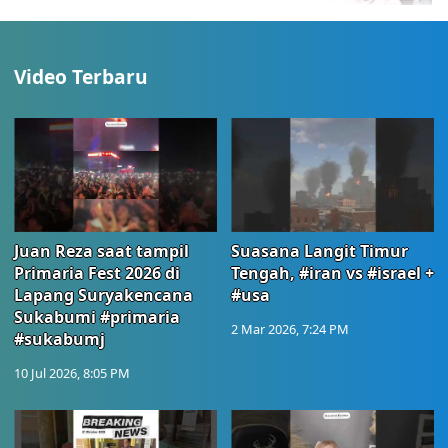
Video Terbaru
Juan Reza saat tampil
Suasana Langit Timur
Primaria Fest 2026 di
Tengah, #iran vs #israel +
Lapang Suryakencana
#usa
Sukabumi #primaria
2 Mar 2026, 7:24 PM
#sukabumj
10 Jul 2026, 8:05 PM