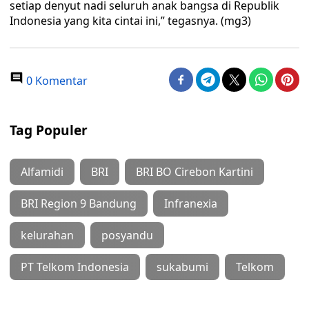
setiap denyut nadi seluruh anak bangsa di Republik
Indonesia yang kita cintai ini,” tegasnya. (mg3)
0 Komentar
Tag Populer
Alfamidi
BRI
BRI BO Cirebon Kartini
BRI Region 9 Bandung
Infranexia
kelurahan
posyandu
PT Telkom Indonesia
sukabumi
Telkom