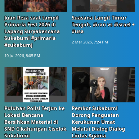
Juan Reza saat tampil
Suasana Langit Timur
Primaria Fest 2026 di
Tengah, #iran vs #israel +
Lapang Suryakencana
#usa
Sukabumi #primaria
2 Mar 2026, 7:24 PM
#sukabumj
10 Jul 2026, 8:05 PM
Puluhan Polisi Terjun ke
Pemkot Sukabumi
Lokasi Bencana
Dorong Penguatan
Bersihkan Material di
Kerukunan Umat
SND Cikahuripan Cisolok
Melalui Dialog Dialog
Sukabumi
Lintas Agama