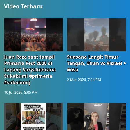
Video Terbaru
Juan Reza saat tampil
Suasana Langit Timur
Primaria Fest 2026 di
Tengah, #iran vs #israel +
Lapang Suryakencana
#usa
Sukabumi #primaria
2 Mar 2026, 7:24 PM
#sukabumj
10 Jul 2026, 8:05 PM