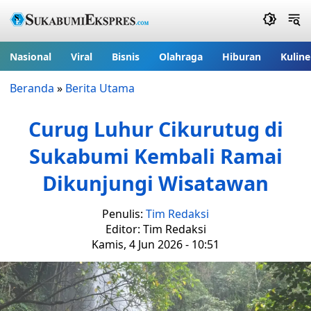
Nasional
Viral
Bisnis
Olahraga
Hiburan
Kuline
Beranda
»
Berita Utama
Curug Luhur Cikurutug di
Sukabumi Kembali Ramai
Dikunjungi Wisatawan
Penulis:
Tim Redaksi
Editor: Tim Redaksi
Kamis, 4 Jun 2026 - 10:51