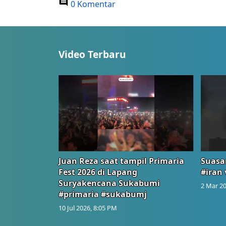
0 Komentar
Video Terbaru
Juan Reza saat tampil Primaria
Suasa
Fest 2026 di Lapang
#iran 
Suryakencana Sukabumi
2 Mar 20
#primaria #sukabumj
10 Jul 2026, 8:05 PM