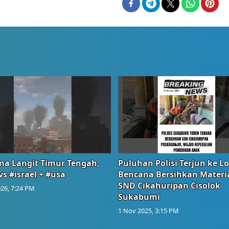
na Langit Timur Tengah,
Puluhan Polisi Terjun ke L
vs #israel + #usa
Bencana Bersihkan Materia
SND Cikahuripan Cisolok
26, 7:24 PM
Sukabumi
1 Nov 2025, 3:15 PM