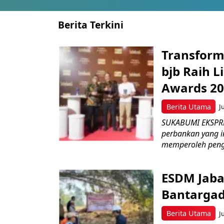
Berita Terkini
Transform
bjb Raih 
Awards 2
Berita Utama
J
SUKABUMI EKSPRE
perbankan yang i
memperoleh peng
ESDM Jaba
Bantarga
Berita Utama
J