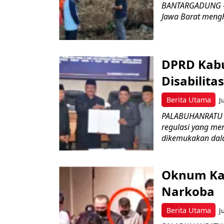
BANTARGADUNG – D
Jawa Barat menghe
DPRD Kabu
Disabilit
Berita Utama
J
PALABUHANRATU –
regulasi yang me
dikemukakan dala
Oknum Kad
Narkoba
Berita Utama
J