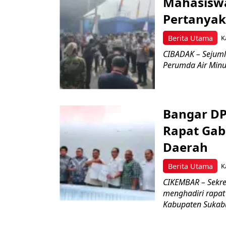
Mahasisw
Pertanyak
Berita Utama
K
CIBADAK – Sejuml
Perumda Air Minum
Bangar D
Rapat Ga
Daerah
Berita Utama
K
CIKEMBAR – Sekre
menghadiri rapa
Kabupaten Sukab