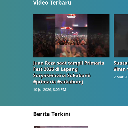
Video Terbaru
Juan Reza saat tampil Primaria
Suasa
Fest 2026 di Lapang
#iran 
Suryakencana Sukabumi
2 Mar 20
#primaria #sukabumj
10 Jul 2026, 8:05 PM
Berita Terkini