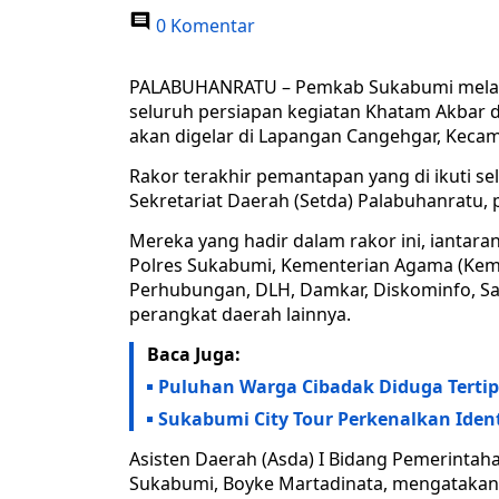
0 Komentar
PALABUHANRATU – Pemkab Sukabumi melak
seluruh persiapan kegiatan Khatam Akbar d
akan digelar di Lapangan Cangehgar, Keca
Rakor terakhir pemantapan yang di ikuti sel
Sekretariat Daerah (Setda) Palabuhanratu, p
Mereka yang hadir dalam rakor ini, iantar
Polres Sukabumi, Kementerian Agama (Keme
Perhubungan, DLH, Damkar, Diskominfo, Sa
perangkat daerah lainnya.
Baca Juga:
Puluhan Warga Cibadak Diduga Tertip
Sukabumi City Tour Perkenalkan Iden
Asisten Daerah (Asda) I Bidang Pemerintah
Sukabumi, Boyke Martadinata, mengatakan 