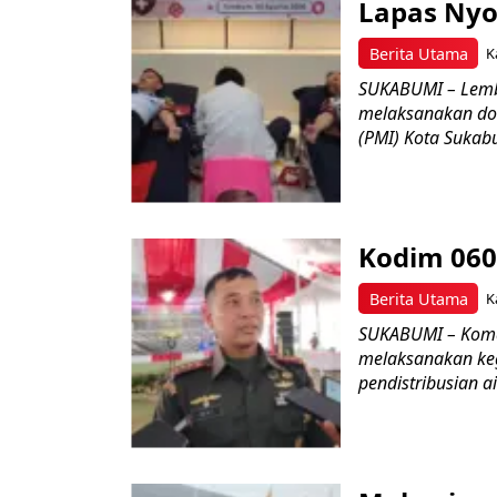
Lapas Nyo
Berita Utama
K
SUKABUMI – Lemb
melaksanakan do
(PMI) Kota Sukabu
Kodim 060
Berita Utama
K
SUKABUMI – Koman
melaksanakan keg
pendistribusian a