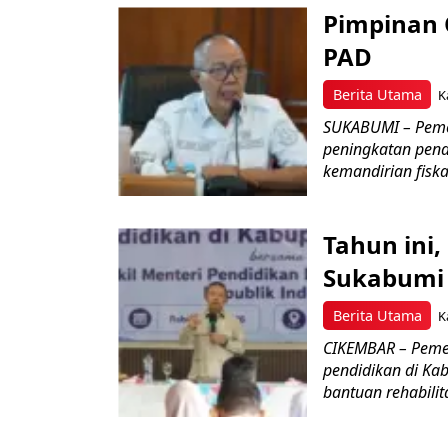
Pimpinan
PAD
Berita Utama
K
SUKABUMI – Pemer
peningkatan pend
kemandirian fiskal
Tahun ini,
Sukabumi 
Berita Utama
K
CIKEMBAR – Pemer
pendidikan di Ka
bantuan rehabilita