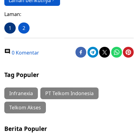
Laman berikutnya
Laman:
1
2
0 Komentar
Tag Populer
Infranexia
PT Telkom Indonesia
Telkom Akses
Berita Populer