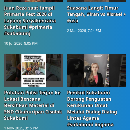
Juan Reza saat tampil
Suasana Langit Timur
Primaria Fest 2026 di
Tengah, #iran vs #israel +
Lapang Suryakencana
#usa
Sukabumi #primaria
2 Mar 2026, 7:24 PM
#sukabumj
10 Jul 2026, 8:05 PM
Puluhan Polisi Terjun ke
Pemkot Sukabumi
Lokasi Bencana
Dorong Penguatan
Bersihkan Material di
Kerukunan Umat
SND Cikahuripan Cisolok
Melalui Dialog Dialog
Sukabumi
Lintas Agama
#sukabumi #agama
1 Nov 2025, 3:15 PM