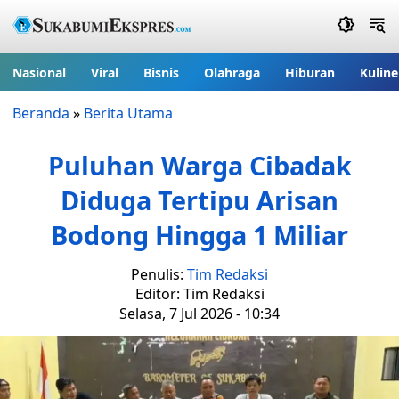
Nasional
Viral
Bisnis
Olahraga
Hiburan
Kuline
Beranda
»
Berita Utama
Puluhan Warga Cibadak
Diduga Tertipu Arisan
Bodong Hingga 1 Miliar
Penulis:
Tim Redaksi
Editor: Tim Redaksi
Selasa, 7 Jul 2026 - 10:34