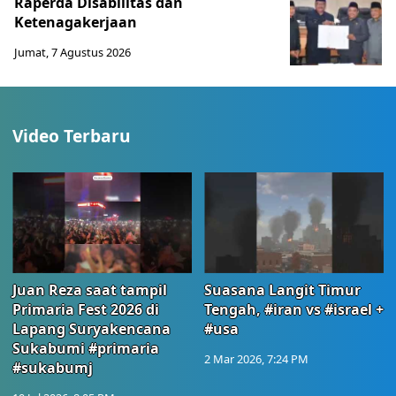
Raperda Disabilitas dan
Ketenagakerjaan
Jumat, 7 Agustus 2026
Video Terbaru
Juan Reza saat tampil
Suasana Langit Timur
Primaria Fest 2026 di
Tengah, #iran vs #israel +
Lapang Suryakencana
#usa
Sukabumi #primaria
2 Mar 2026, 7:24 PM
#sukabumj