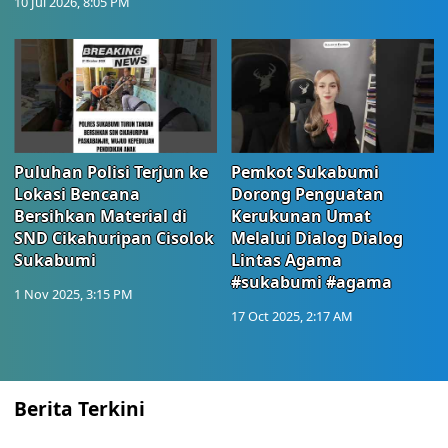
10 Jul 2026, 8:05 PM
Puluhan Polisi Terjun ke
Pemkot Sukabumi
Lokasi Bencana
Dorong Penguatan
Bersihkan Material di
Kerukunan Umat
SND Cikahuripan Cisolok
Melalui Dialog Dialog
Sukabumi
Lintas Agama
#sukabumi #agama
1 Nov 2025, 3:15 PM
17 Oct 2025, 2:17 AM
Berita Terkini